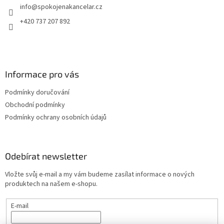
info
@
spokojenakancelar.cz
í
+420 737 207 892
Informace pro vás
Podmínky doručování
Obchodní podmínky
Podmínky ochrany osobních údajů
Odebírat newsletter
Vložte svůj e-mail a my vám budeme zasílat informace o nových
produktech na našem e-shopu.
E-mail