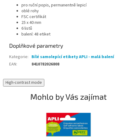
pro ruční popis, permanentně lepicí
oblé rohy
FSC certifikát
25 x 40 mm
6 listů
balení: 48 etiket
Doplňkové parametry
Kategorie
:
Bílé samolepící etikety APLI - malá balení
EAN
:
8410782026808
High-contrast mode
Mohlo by Vás zajímat