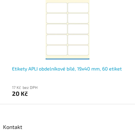
et
Etikety APLI obdelníkové bílé, 19x40 mm, 60 etiket
Et
17 Kč bez DPH
17 
20 Kč
2
Z
á
p
a
Kontakt
t