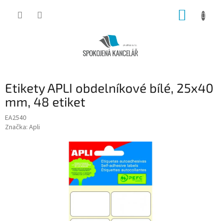
Přejít
NÁKUP
na
obsah
KOŠÍK
Etikety APLI obdelníkové bílé, 25x40
mm, 48 etiket
EA2540
Značka:
Apli