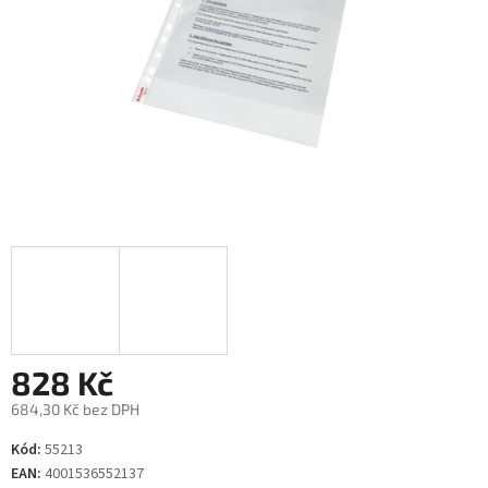
828 Kč
684,30 Kč bez DPH
Měrná
Kód:
55213
cena:
EAN:
4001536552137