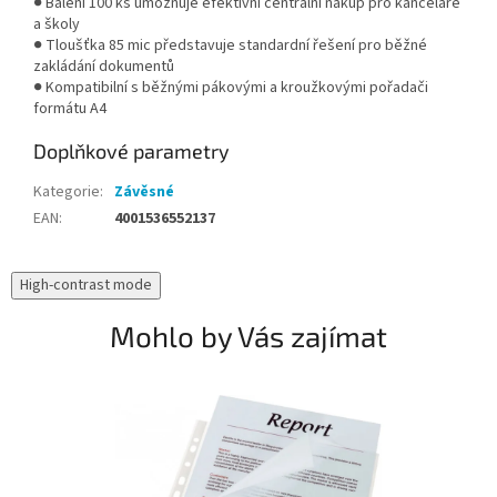
● Balení 100 ks umožňuje efektivní centrální nákup pro kanceláře
a školy
● Tloušťka 85 mic představuje standardní řešení pro běžné
zakládání dokumentů
● Kompatibilní s běžnými pákovými a kroužkovými pořadači
formátu A4
Doplňkové parametry
Kategorie
:
Závěsné
EAN
:
4001536552137
High-contrast mode
Mohlo by Vás zajímat