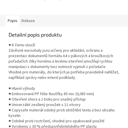
přístup k obsahu bez vyjímání z
pořadače. Vhodné pro...
Popis
Diskuze
Detailní popis produktu
● K čemu slouží
Závěsné euroobaly jsou určeny pro ukládání, ochranu a
prezentaci dokumentů formátu A4 v pákových a kroužkových
pořadačích. Díky hornímu a levému otevření umožňují rychlou
manipulaci s dokumenty bez nutnosti vyjmutí z pořadače.
Vhodné pro materiály, do kterých je potřeba pravidelně nahlížet,
například zprávy nebo interní podklady.
● Hlavní výhody
● Embosovaná PP fólie tloušťky 85 mic (0,085 mm)
● Otevření shora a z boku pro snadný přístup
● Univerzální zesílený proužek s 11 otvory
● Copysafe materiál odolný proti obtištění textu a bez obsahu
kyselin
● Odolné proti roztržení, vhodné pro opakované použití
● Vyrobeno z 30 % předspotřebitelského PP plastu