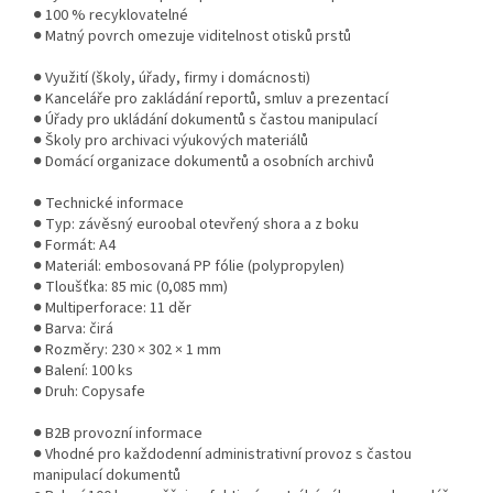
● 100 % recyklovatelné
● Matný povrch omezuje viditelnost otisků prstů
● Využití (školy, úřady, firmy i domácnosti)
● Kanceláře pro zakládání reportů, smluv a prezentací
● Úřady pro ukládání dokumentů s častou manipulací
● Školy pro archivaci výukových materiálů
● Domácí organizace dokumentů a osobních archivů
● Technické informace
● Typ: závěsný euroobal otevřený shora a z boku
● Formát: A4
● Materiál: embosovaná PP fólie (polypropylen)
● Tloušťka: 85 mic (0,085 mm)
● Multiperforace: 11 děr
● Barva: čirá
● Rozměry: 230 × 302 × 1 mm
● Balení: 100 ks
● Druh: Copysafe
● B2B provozní informace
● Vhodné pro každodenní administrativní provoz s častou
manipulací dokumentů