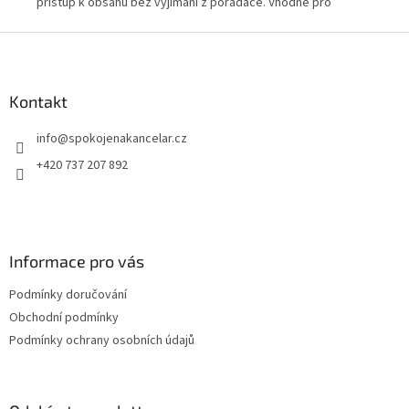
 do
přístup k obsahu bez vyjímání z pořadače. Vhodné pro
umo
kanceláře, školy i domácí archivaci.
Bal
Z
á
p
a
Kontakt
t
info
@
spokojenakancelar.cz
í
+420 737 207 892
Informace pro vás
Podmínky doručování
Obchodní podmínky
Podmínky ochrany osobních údajů