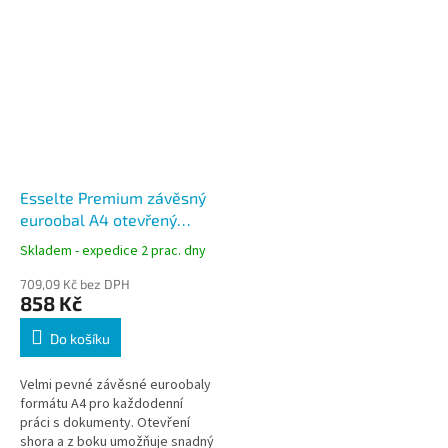
Esselte Premium závěsný
euroobal A4 otevřený
shora a z boku 115 mic 100
Skladem - expedice 2 prac. dny
ks čirý
709,09 Kč bez DPH
858 Kč
Do košíku
Velmi pevné závěsné euroobaly
formátu A4 pro každodenní
práci s dokumenty. Otevření
shora a z boku umožňuje snadný