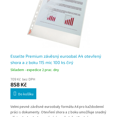
Esselte Premium závěsný euroobal A4 otevřený
Es
shora a z boku 115 mic 100 ks čirý
mi
Skladem - expedice 2 prac. dny
Skl
709 Kč bez DPH
37
858 Kč
4
Do košíku
ní
Velmi pevné závěsné euroobaly formátu A4 pro každodenní
Záv
práci s dokumenty. Otevření shora a z boku umožňuje snadný
běž