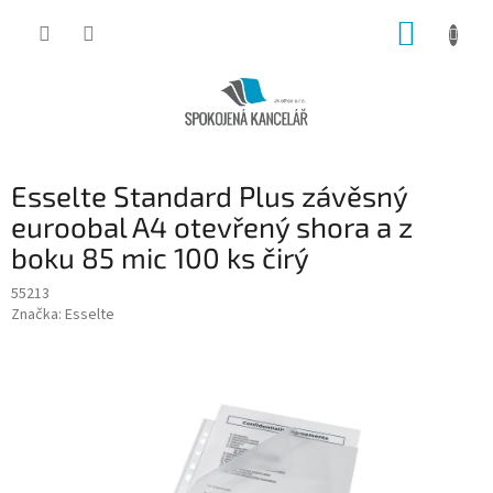
Přejít
NÁKUP
na
obsah
KOŠÍK
Esselte Standard Plus závěsný
euroobal A4 otevřený shora a z
boku 85 mic 100 ks čirý
55213
Značka:
Esselte