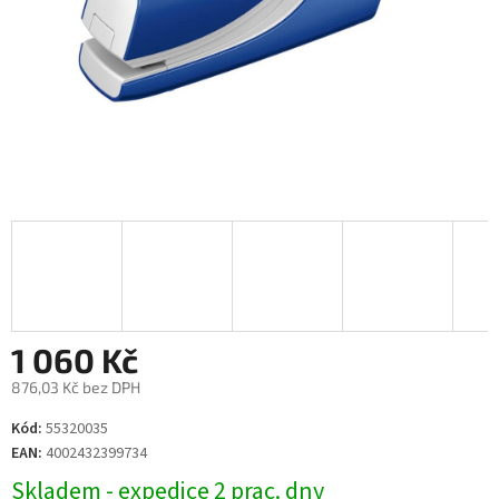
1 060 Kč
876,03 Kč bez DPH
Měrná
Kód:
55320035
cena:
EAN:
4002432399734
Skladem - expedice 2 prac. dny