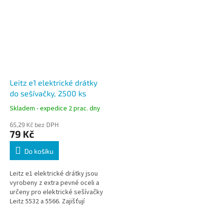
Leitz e1 elektrické drátky
do sešívačky, 2500 ks
Skladem - expedice 2 prac. dny
65,29 Kč bez DPH
79 Kč
Do košíku
Leitz e1 elektrické drátky jsou
vyrobeny z extra pevné oceli a
určeny pro elektrické sešívačky
Leitz 5532 a 5566. Zajišťují
spolehlivé sešití až 10 listů