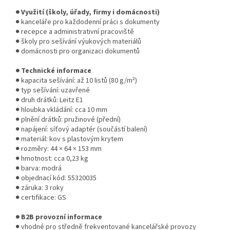
● Využití (školy, úřady, firmy i domácnosti)
● kanceláře pro každodenní práci s dokumenty
● recepce a administrativní pracoviště
● školy pro sešívání výukových materiálů
● domácnosti pro organizaci dokumentů
● Technické informace
● kapacita sešívání: až 10 listů (80 g/m²)
● typ sešívání: uzavřené
● druh drátků: Leitz E1
● hloubka vkládání: cca 10 mm
● plnění drátků: pružinové (přední)
● napájení: síťový adaptér (součástí balení)
● materiál: kov s plastovým krytem
● rozměry: 44 × 64 × 153 mm
● hmotnost: cca 0,23 kg
● barva: modrá
● objednací kód: 55320035
● záruka: 3 roky
● certifikace: GS
● B2B provozní informace
● vhodné pro středně frekventované kancelářské provozy