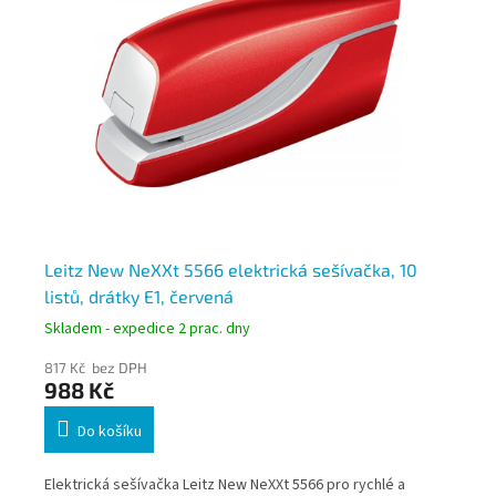
Leitz New NeXXt 5566 elektrická sešívačka, 10
Le
listů, drátky E1, červená
dr
Skladem - expedice 2 prac. dny
Skl
817 Kč bez DPH
87
988 Kč
1 
Do košíku
Elektrická sešívačka Leitz New NeXXt 5566 pro rychlé a
Ele