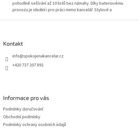
pohodlné sešívání až 10 listů bez námahy. Díky bateriovému
bez
vý
provozu je ideální i pro práci mimo kancelář. Stylové a
pří
praktické řešení pro každodenní použití.
pro
Z
á
p
a
Kontakt
t
info
@
spokojenakancelar.cz
í
+420 737 207 892
Informace pro vás
Podmínky doručování
Obchodní podmínky
Podmínky ochrany osobních údajů