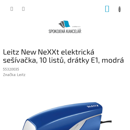
Přejít
NÁKUP
na
obsah
KOŠÍK
Leitz New NeXXt elektrická
sešívačka, 10 listů, drátky E1, modrá
55320035
Značka:
Leitz