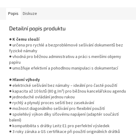
papíru (80 g/m²)....
Popis
Diskuze
Detailní popis produktu
● K čemu slouží
● určena pro rychlé a bezproblémové sešívání dokumentů bez
fyzické námahy
● vhodná pro běžnou administrativu a práci s menšími objemy
papíru
● umožňuje efektivní a pohodlnou manipulaci s dokumentací
● Hlavní výhody
● elektrické sešívání bez námahy – ideální pro časté použití
● kapacita až 10 listů (80 g/m²) pro běžnou kancelářskou agendu
● jednoduché ovládání jednou rukou
● rychlý a plynulý proces sešití bez zasekávání
● možnost diagonálního sešívání pro flexibilní použití
● spolehlivý výkon díky síťovému napájení (adaptér součástí
balení)
● kompatibilita s drátky Leitz E1 pro perfektní výsledek
● 3 roky záruka a GS certifikace při použití originálních drátků