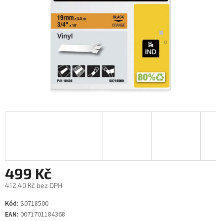
499 Kč
412,40 Kč bez DPH
Měrná
Kód:
S0718500
cena:
EAN:
0071701184368