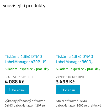
Související produkty
Tiskárna štítků DYMO
Tiskárna štítků DYMO
LabelManager 420P, USB,
LabelManager 360D,
ABC, dobíjecí, D1 6–19 mm
QWERTY, dobíjecí, D1 6–19
Skladem - expedice 2 prac. dny
Skladem - expedice 2 prac. dny
mm
3 378,51 Kč bez DPH
2 890,91 Kč bez DPH
4 088 Kč
3 498 Kč
Do košíku
Do košíku
Výkonný přenosný štítkovač
Stolní štítkovač DYMO
DYMO LabelManager 420P je
LabelManager 360D je praktické