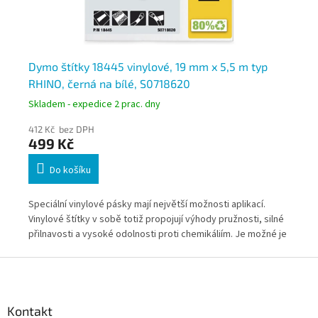
p
Dymo štítky 18445 vinylové, 19 mm x 5,5 m typ
Dy
RHINO, černá na bílé, S0718620
RH
Skladem - expedice 2 prac. dny
Skl
412 Kč bez DPH
49
499 Kč
5
Do košíku
Speciální vinylové pásky mají největší možnosti aplikací.
Spe
lné
Vinylové štítky v sobě totiž propojují výhody pružnosti, silné
Vin
 je
přilnavosti a vysoké odolnosti proti chemikáliím. Je možné je
při
aplikovat na rovné povrchy, na povrchy zakřivené nebo s
apl
Z
texturou a dokonce i na kabely a vodiče. Vinylové štítky
tex
á
odolávají vodě, olejům a některým chemikáliím. Teplotní
odo
p
odolnost je od – 18°C do +90°C.
odo
a
Kontakt