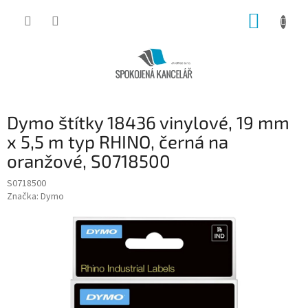
Přejít
NÁKUP
na
obsah
KOŠÍK
Dymo štítky 18436 vinylové, 19 mm
x 5,5 m typ RHINO, černá na
oranžové, S0718500
S0718500
Značka:
Dymo