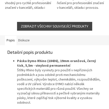
vhodný pro rychlé profesionální
řešení pro profesionální značení
značení v kanceláři, skladu i
v kanceláři, skladu i provozu.
technickém provozu. Umožňuje
Díky dobíjecímu akumulátoru,
samostatné používání i
velkému displeji a podpoře...
připojení...
ZOBRAZIT VŠECHNY SOUVISEJÍCÍ PRODUKTY
Popis
Diskuze
Detailní popis produktu
Páska Dymo Rhino (18436), 19mm oranžová, černý
tisk, 5,5m - vinylová permanentní
Štítky Rhino byly vyvinuty pro použití v nepříznivých
podmínkách a jsou odolné proti mechanickému
poškození, výkyvům teplot, chemikáliím, rozpouštědlům,
vodě a UV záření. Výrobce DYMO nabízí několik
specifických materiálů pro různá použití. Všechny se
vyznačují silnou přilnavostí a pečlivě vybranými materiály
pásky, které zajišťují tisk výborné kvality a vysokou
odolnost.