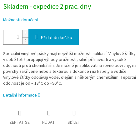
Skladem - expedice 2 prac. dny
Možnosti doručení
Přidat do košíku
Speciální vinylové pásky mají největší možnosti aplikací. Vinylové štítky
v sobě totiž propojují výhody pružnosti, silné přilnavosti a vysoké
odolnosti proti chemikáliím. Je možné je aplikovat na rovné povrchy, na
povrchy zakřivené nebo s texturou a dokonce i na kabely a vodiče.
Vinylové štítky odolávají vodě, olejům a některým chemikáliím. Teplotní
odolnost je od – 18°C do +90°C.
Detailní informace
ZEPTAT SE
HLÍDAT
SDÍLET