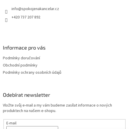
t
info
@
spokojenakancelar.cz
í
+420 737 207 892
Informace pro vás
Podmínky doručování
Obchodní podmínky
Podmínky ochrany osobních údajů
Odebírat newsletter
Vložte svůj e-mail a my vám budeme zasílat informace o nových
produktech na našem e-shopu.
E-mail