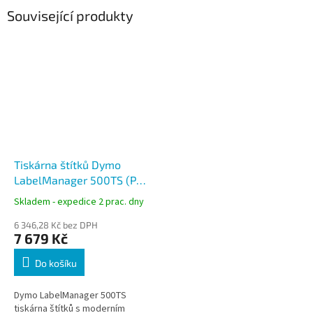
Související produkty
Tiskárna štítků Dymo
LabelManager 500TS (PC,
USB, QWERTY), S0946410
Skladem - expedice 2 prac. dny
6 346,28 Kč bez DPH
7 679 Kč
Do košíku
Dymo LabelManager 500TS
tiskárna štítků s moderním