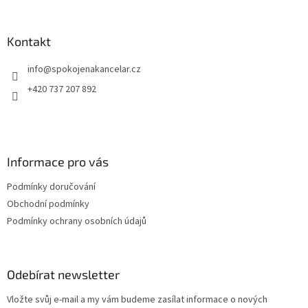
á
odolávají vodě, olejům a některým chemikáliím. Teplotní
odo
p
odolnost je od – 18°C do +90°C.
odo
a
Kontakt
t
info
@
spokojenakancelar.cz
í
+420 737 207 892
Informace pro vás
Podmínky doručování
Obchodní podmínky
Podmínky ochrany osobních údajů
Odebírat newsletter
Vložte svůj e-mail a my vám budeme zasílat informace o nových