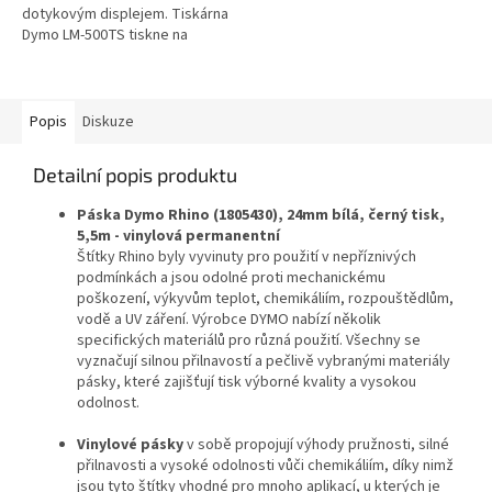
dotykovým displejem. Tiskárna
Dymo LM-500TS tiskne na
odolné plastové štítky různých
barev o šířce 6, 9, 12, 19 a 24
mm.
Popis
Diskuze
Detailní popis produktu
Páska Dymo Rhino (1805430), 24mm bílá, černý tisk,
5,5m - vinylová permanentní
Štítky Rhino byly vyvinuty pro použití v nepříznivých
podmínkách a jsou odolné proti mechanickému
poškození, výkyvům teplot, chemikáliím, rozpouštědlům,
vodě a UV záření. Výrobce DYMO nabízí několik
specifických materiálů pro různá použití. Všechny se
vyznačují silnou přilnavostí a pečlivě vybranými materiály
pásky, které zajišťují tisk výborné kvality a vysokou
odolnost.
Vinylové pásky
v sobě propojují výhody pružnosti, silné
přilnavosti a vysoké odolnosti vůči chemikáliím, díky nimž
jsou tyto štítky vhodné pro mnoho aplikací, u kterých je