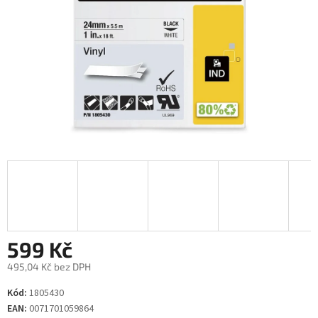
599 Kč
495,04 Kč bez DPH
Měrná
Kód:
1805430
cena:
EAN:
0071701059864