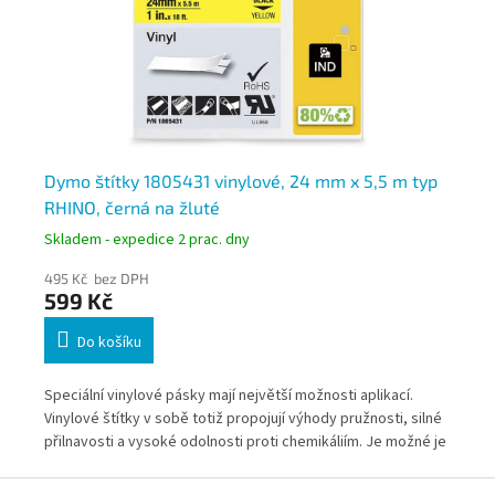
5
Dymo štítky 1805431 vinylové, 24 mm x 5,5 m typ
Dy
RHINO, černá na žluté
RH
Skladem - expedice 2 prac. dny
Skl
495 Kč bez DPH
49
599 Kč
5
Do košíku
Speciální vinylové pásky mají největší možnosti aplikací.
Spe
 a
Vinylové štítky v sobě totiž propojují výhody pružnosti, silné
Vin
přilnavosti a vysoké odolnosti proti chemikáliím. Je možné je
při
aplikovat na rovné povrchy, na povrchy zakřivené nebo s
apl
Z
texturou a dokonce i na kabely a vodiče. Vinylové štítky
tex