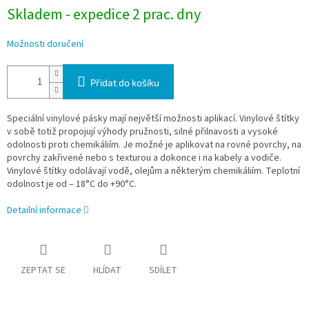
Skladem - expedice 2 prac. dny
Možnosti doručení
Přidat do košíku
Speciální vinylové pásky mají největší možnosti aplikací. Vinylové štítky
v sobě totiž propojují výhody pružnosti, silné přilnavosti a vysoké
odolnosti proti chemikáliím. Je možné je aplikovat na rovné povrchy, na
povrchy zakřivené nebo s texturou a dokonce i na kabely a vodiče.
Vinylové štítky odolávají vodě, olejům a některým chemikáliím. Teplotní
odolnost je od – 18°C do +90°C.
Detailní informace
ZEPTAT SE
HLÍDAT
SDÍLET