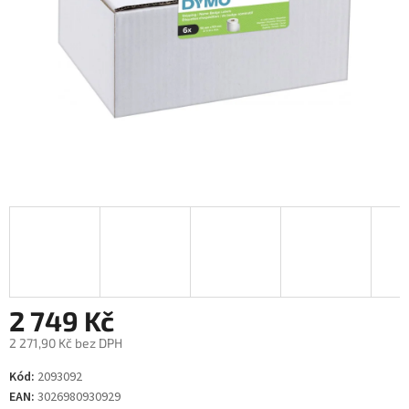
2 749 Kč
2 271,90 Kč bez DPH
Měrná
Kód:
2093092
cena:
EAN:
3026980930929