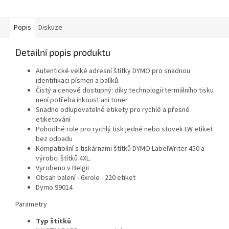
bez nutnosti časté výměny...
kabelového připojení. Díky
přímému termálnímu...
Popis
Diskuze
Detailní popis produktu
Autentické velké adresní štítky DYMO pro snadnou
identifikaci písmen a balíků.
Čistý a cenově dostupný: díky technologii termálního tisku
není potřeba inkoust ani toner
Snadno odlupovatelné etikety pro rychlé a přesné
etiketování
Pohodlné role pro rychlý tisk jedné nebo stovek LW etiket
bez odpadu
Kompatibilní s tiskárnami štítků DYMO LabelWriter 450 a
výrobci štítků 4XL.
Vyrobeno v Belgii
Obsah balení - 6xrole - 220 etiket
Dymo 99014
Parametry
Typ štítků