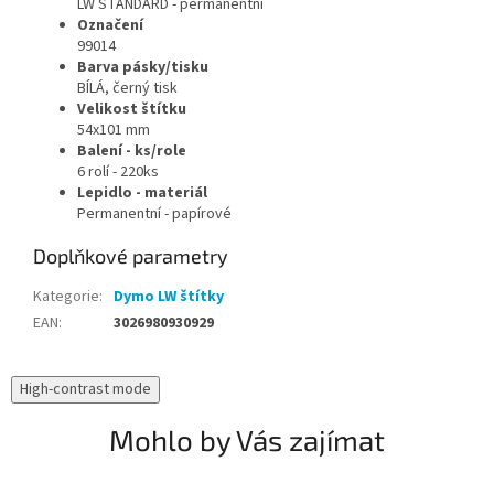
LW STANDARD - permanentní
Označení
99014
Barva pásky/tisku
BÍLÁ, černý tisk
Velikost štítku
54x101 mm
Balení - ks/role
6 rolí - 220ks
Lepidlo - materiál
Permanentní - papírové
Doplňkové parametry
Kategorie
:
Dymo LW štítky
EAN
:
3026980930929
High-contrast mode
Mohlo by Vás zajímat