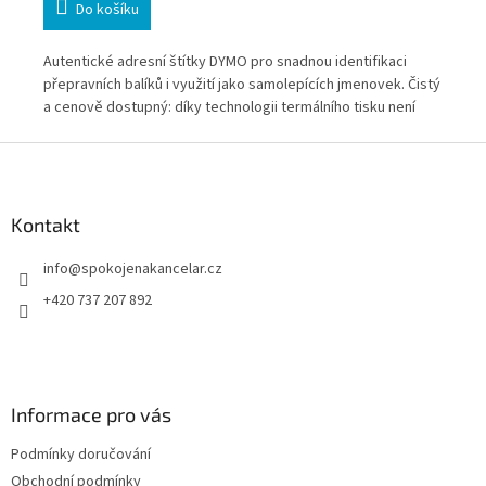
Do košíku
chů
Autentické adresní štítky DYMO pro snadnou identifikaci
Aut
přepravních balíků i využití jako samolepících jmenovek. Čistý
ide
a cenově dostupný: díky technologii termálního tisku není
tec
potřeba inkoust ani toner
Z
á
p
a
Kontakt
t
info
@
spokojenakancelar.cz
í
+420 737 207 892
Informace pro vás
Podmínky doručování
Obchodní podmínky