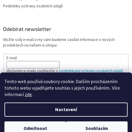
Podmínky ochrany osobních údajů
Odebírat newsletter
Vložte svůj e-mail a my vám budeme zasílat informace o nových
produktech na našem e-shopu.
E-mail
Vložením e-mailu souhlasíte s
podmínkami ochrany osobních údajů
Tento web používá soubory cookie. Dalším procházením
PŘIHLÁSIT SE
tohoto webu vyjadřujete souhlas s jejich používáním.. Více
informací
zde
.
Nastavení
Vytvořil Shoptet
Odmítnout
Souhlasím
Copyright 2026
Spokojená kancelář
. Všechna práva vyhrazena.