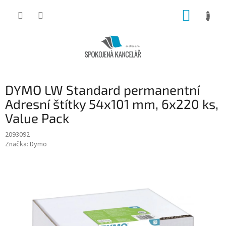
Přejít
NÁKUP
na
obsah
KOŠÍK
DYMO LW Standard permanentní
Adresní štítky 54x101 mm, 6x220 ks,
Value Pack
2093092
Značka:
Dymo