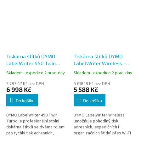
Tiskárna štítků DYMO
Tiskárna štítků DYMO
LabelWriter 450 Twin
LabelWriter Wireless –
Turbo – stolní termální
bezdrátová Wi-Fi tiskárna
Skladem - expedice 2 prac. dny
Skladem - expedice 2 prac. dny
tiskárna, USB, 300 dpi
adresních štítků, USB, 300
5 783,47 Kč bez DPH
dpi, černá
4 618,18 Kč bez DPH
6 998 Kč
5 588 Kč
Do košíku
Do košíku
DYMO LabelWriter 450 Twin
DYMO LabelWriter Wireless
Turbo je profesionální stolní
umožňuje pohodlný tisk
tiskárna štítků se dvěma rolemi
adresních, expedičních i
pro rychlý tisk adresních,
organizačních štítků přes Wi-Fi
expedičních i skladových etiket
nebo USB bez nutnosti