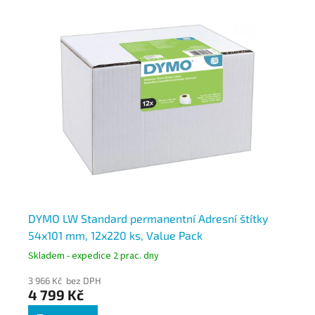
850
DYMO LW Standard permanentní Adresní štítky
DY
54x101 mm, 12x220 ks, Value Pack
36
Skladem - expedice 2 prac. dny
Skl
3 966 Kč bez DPH
2 5
4 799 Kč
3 