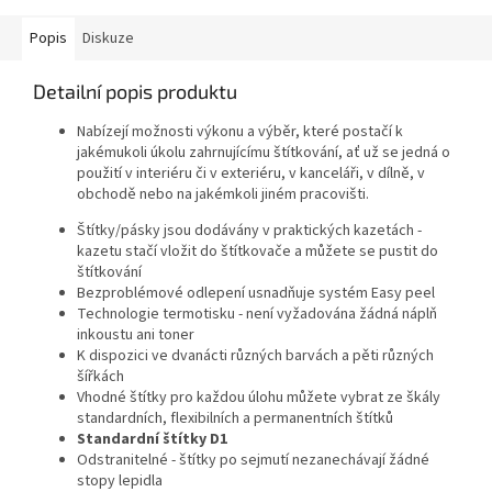
mm.
Popis
Diskuze
Detailní popis produktu
Nabízejí možnosti výkonu a výběr, které postačí k
jakémukoli úkolu zahrnujícímu štítkování, ať už se jedná o
použití v interiéru či v exteriéru, v kanceláři, v dílně, v
obchodě nebo na jakémkoli jiném pracovišti.
Štítky/pásky jsou dodávány v praktických kazetách -
kazetu stačí vložit do štítkovače a můžete se pustit do
štítkování
Bezproblémové odlepení usnadňuje systém Easy peel
Technologie termotisku - není vyžadována žádná náplň
inkoustu ani toner
K dispozici ve dvanácti různých barvách a pěti různých
šířkách
Vhodné štítky pro každou úlohu můžete vybrat ze škály
standardních, flexibilních a permanentních štítků
Standardní štítky D1
Odstranitelné - štítky po sejmutí nezanechávají žádné
stopy lepidla