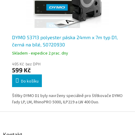
,
DYMO 53713 polyester páska 24mm x 7m typ D1,
DY
černá na bílé, S0720930
če
Skladem - expedice 2 prac. dny
Skl
495 Kč bez DPH
49
599 Kč
5
Do košíku
DYMO
Štítky DYMO D1 byly navrženy speciálně pro štítkovače DYMO
Ští
řady LP, LM, RhinoPRO 5000, ILP219 a LW 400 Duo.
řad
Z
á
p
a
Kontakt