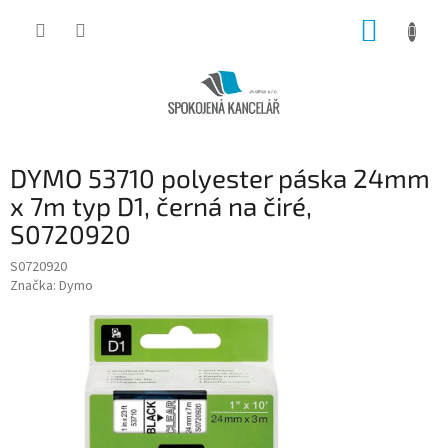
Přejít
NÁKUP
na
obsah
KOŠÍK
DYMO 53710 polyester páska 24mm
x 7m typ D1, černá na čiré,
S0720920
S0720920
Značka:
Dymo