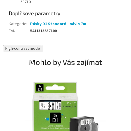
53710
Doplňkové parametry
Kategorie
:
Pásky D1 Standard - návin 7m
EAN
:
5411313537100
High-contrast mode
Mohlo by Vás zajímat