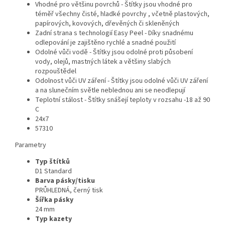
Vhodné pro většinu povrchů - Štítky jsou vhodné pro
téměř všechny čisté, hladké povrchy , včetně plastových,
papírových, kovových, dřevěných či skleněných
Zadní strana s technologií Easy Peel - Díky snadnému
odlepování je zajištěno rychlé a snadné použití
Odolné vůči vodě - Štítky jsou odolné proti působení
vody, olejů, mastných látek a většiny slabých
rozpouštědel
Odolnost vůči UV záření - Štítky jsou odolné vůči UV záření
a na slunečním světle neblednou ani se neodlepují
Teplotní stálost - Štítky snášejí teploty v rozsahu -18 až 90
C
24x7
57310
Parametry
Typ štítků
D1 Standard
Barva pásky/tisku
PRŮHLEDNÁ, černý tisk
Šířka pásky
24 mm
Typ kazety