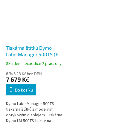
Tiskárna štítků Dymo
LabelManager 500TS (PC,
USB, QWERTY), S0946410
Skladem - expedice 2 prac. dny
6 346,28 Kč bez DPH
7 679 Kč
Do košíku
Dymo LabelManager 500TS
tiskárna štítků s moderním
dotykovým displejem. Tiskárna
Dymo LM-500TS tiskne na
odolné plastové štítky různých
barev o šířce 6, 9, 12, 19 a 24