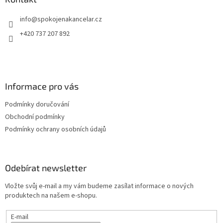
t
info
@
spokojenakancelar.cz
í
+420 737 207 892
Informace pro vás
Podmínky doručování
Obchodní podmínky
Podmínky ochrany osobních údajů
Odebírat newsletter
Vložte svůj e-mail a my vám budeme zasílat informace o nových
produktech na našem e-shopu.
E-mail