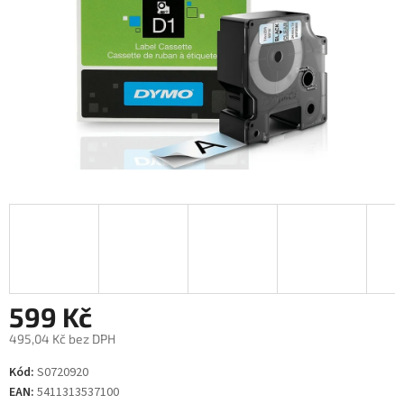
599 Kč
495,04 Kč bez DPH
Měrná
Kód:
S0720920
cena:
EAN:
5411313537100