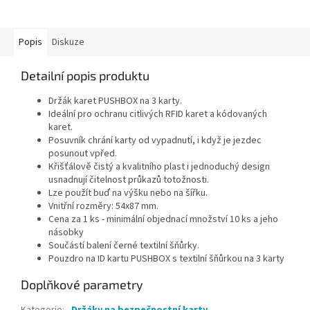
Popis
Diskuze
Detailní popis produktu
Držák karet PUSHBOX na 3 karty.
Ideální pro ochranu citlivých RFID karet a kódovaných
karet.
Posuvník chrání karty od vypadnutí, i když je jezdec
posunout vpřed.
Křišťálově čistý a kvalitního plast i jednoduchý design
usnadnují čitelnost průkazů totožnosti.
Lze použít buď na výšku nebo na šířku.
Vnitřní rozměry: 54x87 mm.
Cena za 1 ks - minimální objednací množství 10 ks a jeho
násobky
Součástí balení černé textilní šňůrky.
Pouzdro na ID kartu PUSHBOX s textilní šňůrkou na 3 karty
Doplňkové parametry