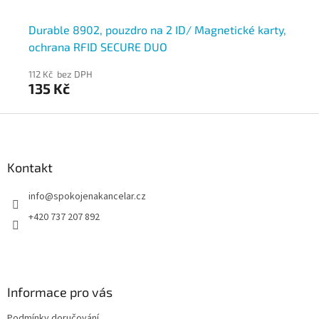
85
Durable 8902, pouzdro na 2 ID/ Magnetické karty,
DU
ochrana RFID SECURE DUO
DU
112 Kč bez DPH
122
135 Kč
1
Z
á
p
a
Kontakt
t
info
@
spokojenakancelar.cz
í
+420 737 207 892
Informace pro vás
Podmínky doručování