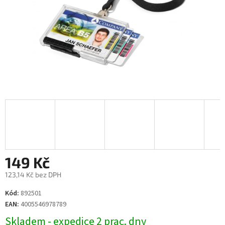
149 Kč
123,14 Kč bez DPH
Měrná
Kód:
892501
cena:
EAN:
4005546978789
Skladem - expedice 2 prac. dny