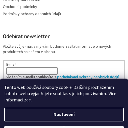
Obchodní podmínky
Podmínky ochrany osobních údajů
Odebírat newsletter
Vložte svůj e-mail a my vám budeme zasílat informace o nových
produktech na našem e-shopu.
E-mail
Vložením e-mailu souhlasíte s
podmínkami ochrany osobních údajů
Tento web používá soubory cookie. Dalším procházením
PŘIHLÁSIT SE
tohoto webu vyjadřujete souhlas s jejich používáním.. Více
informací
zde
.
Nastavení
Vytvořil Shoptet