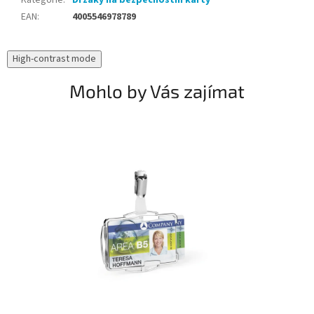
Kategorie
:
Držáky na bezpečnostní karty
EAN
:
4005546978789
High-contrast mode
Mohlo by Vás zajímat