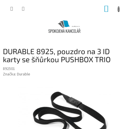
Přejít
NÁKUP
na
obsah
KOŠÍK
DURABLE 8925, pouzdro na 3 ID
karty se šňůrkou PUSHBOX TRIO
892501
Značka:
Durable