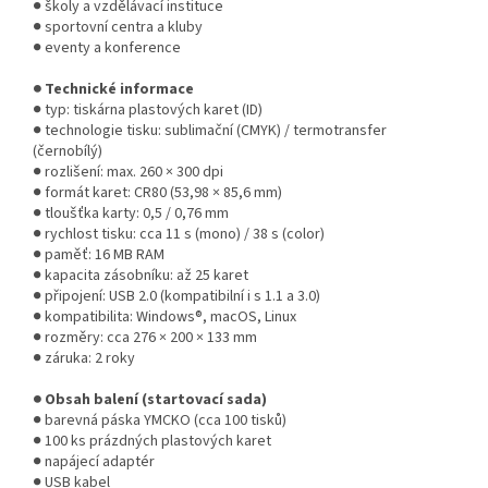
● školy a vzdělávací instituce
● sportovní centra a kluby
● eventy a konference
● Technické informace
● typ: tiskárna plastových karet (ID)
● technologie tisku: sublimační (CMYK) / termotransfer
(černobílý)
● rozlišení: max. 260 × 300 dpi
● formát karet: CR80 (53,98 × 85,6 mm)
● tloušťka karty: 0,5 / 0,76 mm
● rychlost tisku: cca 11 s (mono) / 38 s (color)
● paměť: 16 MB RAM
● kapacita zásobníku: až 25 karet
● připojení: USB 2.0 (kompatibilní i s 1.1 a 3.0)
● kompatibilita: Windows®, macOS, Linux
● rozměry: cca 276 × 200 × 133 mm
● záruka: 2 roky
● Obsah balení (startovací sada)
● barevná páska YMCKO (cca 100 tisků)
● 100 ks prázdných plastových karet
● napájecí adaptér
● USB kabel