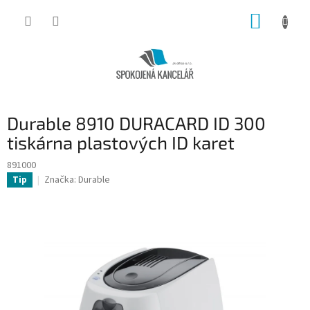
Přejít
NÁKUP
na
obsah
KOŠÍK
Durable 8910 DURACARD ID 300
tiskárna plastových ID karet
891000
Značka:
Durable
Tip