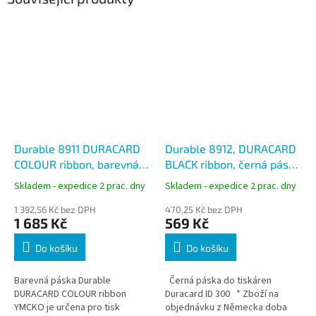
Durable 8911 DURACARD
Durable 8912, DURACARD
COLOUR ribbon, barevná
BLACK ribbon, černá páska
páska YMCKO pro tisk 100
do tiskárny štítků ID 300
Skladem - expedice 2 prac. dny
Skladem - expedice 2 prac. dny
karet, ID 300
1 392,56 Kč bez DPH
470,25 Kč bez DPH
1 685 Kč
569 Kč
Do košíku
Do košíku
Barevná páska Durable
Černá páska do tiskáren
DURACARD COLOUR ribbon
Duracard ID 300 * Zboží na
YMCKO je určena pro tisk
objednávku z Německa doba