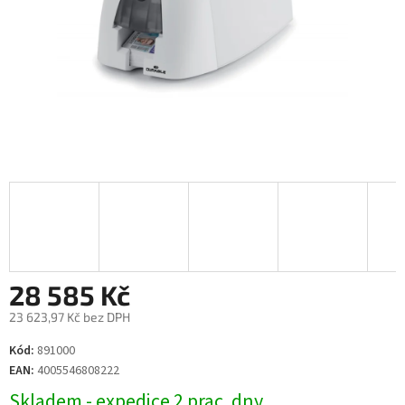
28 585 Kč
23 623,97 Kč bez DPH
Měrná
Kód:
891000
cena:
EAN:
4005546808222
Skladem - expedice 2 prac. dny