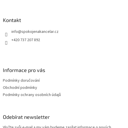
Z
identifikace. * Zboží na objednávku z Německa doba dodání
můž
á
může být 3-5 pracovních dní
p
a
Kontakt
t
info
@
spokojenakancelar.cz
í
+420 737 207 892
Informace pro vás
Podmínky doručování
Obchodní podmínky
Podmínky ochrany osobních údajů
Odebírat newsletter
Vložte svůj e-mail a my vám budeme zasílat informace o nových