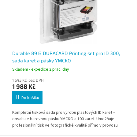
85
Durable 8913 DURACARD Printing set pro ID 300,
Du
sada karet a pásky YMCKO
do
Skladem - expedice 2 prac. dny
Skl
1 643 Kč bez DPH
21 
1 988 Kč
25
Do košíku
st
Kompletní tisková sada pro výrobu plastových ID karet –
Oba
obsahuje barevnou pásku YMCKO a 100 karet. Umožňuje
nea
profesionální tisk ve fotografické kvalitě přímo v provozu.
pla
Ideální pro firmy, školy i organizace s pravidelnou potřebou
zne