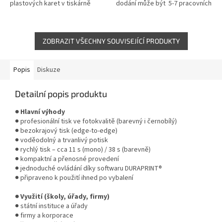
plastových karet v tiskárně
dodání může být 5-7 pracovních
DURACARD ID 300. Umožňuje
dní
profesionální sublimační tisk ve
fotografické kvalitě...
ZOBRAZIT VŠECHNY SOUVISEJÍCÍ PRODUKTY
Popis
Diskuze
Detailní popis produktu
● Hlavní výhody
● profesionální tisk ve fotokvalitě (barevný i černobílý)
● bezokrajový tisk (edge-to-edge)
● voděodolný a trvanlivý potisk
● rychlý tisk – cca 11 s (mono) / 38 s (barevně)
● kompaktní a přenosné provedení
● jednoduché ovládání díky softwaru DURAPRINT®
● připraveno k použití ihned po vybalení
● Využití (školy, úřady, firmy)
● státní instituce a úřady
● firmy a korporace