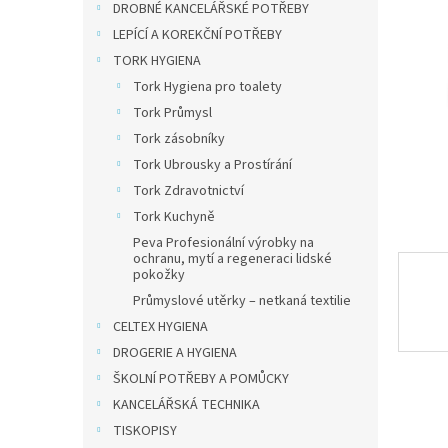
a
DROBNÉ KANCELÁŘSKÉ POTŘEBY
n
LEPÍCÍ A KOREKČNÍ POTŘEBY
e
TORK HYGIENA
l
Tork Hygiena pro toalety
Tork Průmysl
Tork zásobníky
Tork Ubrousky a Prostírání
Tork Zdravotnictví
Tork Kuchyně
Peva Profesionální výrobky na
ochranu, mytí a regeneraci lidské
pokožky
Průmyslové utěrky – netkaná textilie
CELTEX HYGIENA
DROGERIE A HYGIENA
ŠKOLNÍ POTŘEBY A POMŮCKY
KANCELÁŘSKÁ TECHNIKA
TISKOPISY