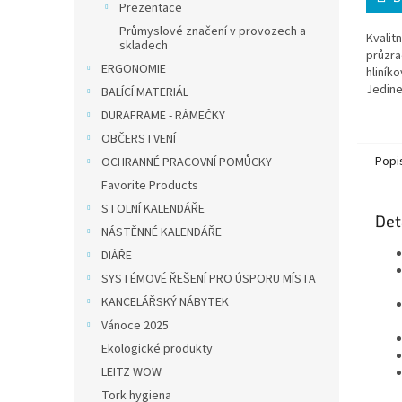
Prezentace
Průmyslové značení v provozech a
Kvalit
skladech
průzra
ERGONOMIE
hliník
Jedin
BALÍCÍ MATERIÁL
pevně 
DURAFRAME - RÁMEČKY
umožň
OBČERSTVENÍ
vkládac
Popi
OCHRANNÉ PRACOVNÍ POMŮCKY
Favorite Products
STOLNÍ KALENDÁŘE
Det
NÁSTĚNNÉ KALENDÁŘE
DIÁŘE
SYSTÉMOVÉ ŘEŠENÍ PRO ÚSPORU MÍSTA
KANCELÁŘSKÝ NÁBYTEK
Vánoce 2025
Ekologické produkty
LEITZ WOW
Tork hygiena