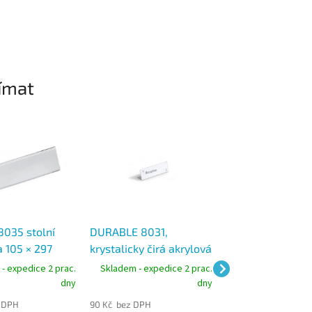
ímat
8035 stolní
DURABLE 8031,
DURABLE 8033,
 105 × 297
krystalicky čirá akrylová
krystalicky čirá 
ustranná
jmenovka na stůl
jmenovka na stů
- expedice 2 prac.
Skladem - expedice 2 prac.
Skladem - expedic
 krystalicky
61x210 mm, typ L
61x150 mm
dny
dny
lová
 DPH
90 Kč bez DPH
90 Kč bez DPH