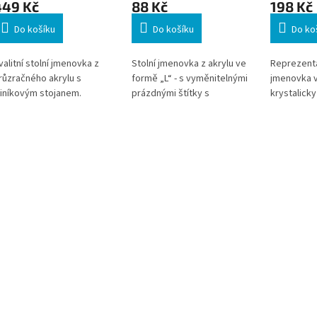
449 Kč
88 Kč
198 Kč
Do košíku
Do košíku
Do ko
valitní stolní jmenovka z
Stolní jmenovka z akrylu ve
Reprezentat
růzračného akrylu s
formě „L“ - s vyměnitelnými
jmenovka v
liníkovým stojanem.
prázdnými štítky s
krystalicky
edinečný svěrný systém
dekorativním rámečkem *
profesioná
evně drží akrylový štítek a
Zboží na objednávku z
informací.
možňuje snadnou výměnu
Německa doba dodání může
konference
kládacího štítku. * Zboží na
být 5-7 pracovních dní
prodejní pr
bjednávku z Německa doba
kladen důr
odání může být 5-7
čitelnost. 
racovních dní
variantám n
průhlednos
dojem. * Z
objednávk
dodání můž
pracovních