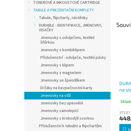
TONEROVÉ A INKOUSTOVÉ CARTRIDGE
TABULE A PREZENTAČNÍ KOMPLETY
Tabule, flipcharty, nástěnky
Souvi
DURABLE - IDENTIFIKACE, JMENOVKY,
VISAČKY
Jmenovky s odvíječem, textilní
šňůrkou
Jmenovky s kombiklipem
Příslušenství - odvíječe, textilní pásky
Jmenovky s klipem
Jmenovky s magnetem
Jmenovky se špendlíkem
DURA
Držáky na bezpečnostní karty
na st
Jmenovky na stůl
mm, b
Sklad
Jmenovky bez upevnění
Jmenovky samolepící
371,07
448
Jmenovky s krokodýlí svorkou
Příslušenství k tabulím a flipchartům
D