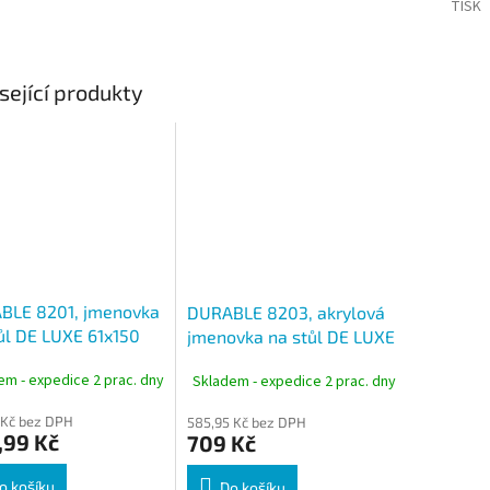
TISK
sející produkty
BLE 8201, jmenovka
DURABLE 8203, akrylová
ůl DE LUXE 61x150
jmenovka na stůl DE LUXE
alení 2 ks
105x297 mm, hliníkový
em - expedice 2 prac. dny
Skladem - expedice 2 prac. dny
stojan
 Kč bez DPH
585,95 Kč bez DPH
,99 Kč
709 Kč
o košíku
Do košíku