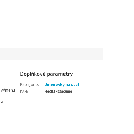
Doplňkové parametry
Kategorie
:
Jmenovky na stůl
u výměnu
EAN
:
4005546802909
 a