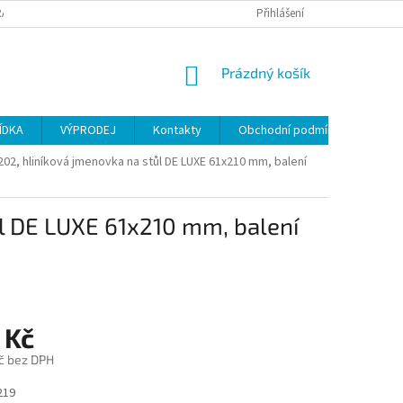
ANY OSOBNÍCH ÚDAJŮ
Přihlášení
NÁKUPNÍ
Prázdný košík
KOŠÍK
ÍDKA
VÝPRODEJ
Kontakty
Obchodní podmínky
02, hliníková jmenovka na stůl DE LUXE 61x210 mm, balení
l DE LUXE 61x210 mm, balení
 Kč
č bez DPH
219