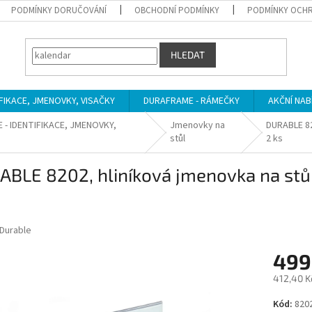
PODMÍNKY DORUČOVÁNÍ
OBCHODNÍ PODMÍNKY
PODMÍNKY OCHR
HLEDAT
IFIKACE, JMENOVKY, VISAČKY
DURAFRAME - RÁMEČKY
AKČNÍ NAB
 - IDENTIFIKACE, JMENOVKY,
Jmenovky na
DURABLE 82
Y
stůl
2 ks
ABLE 8202, hliníková jmenovka na stů
Durable
499
412,40 K
Měrná
Kód:
820
cena: