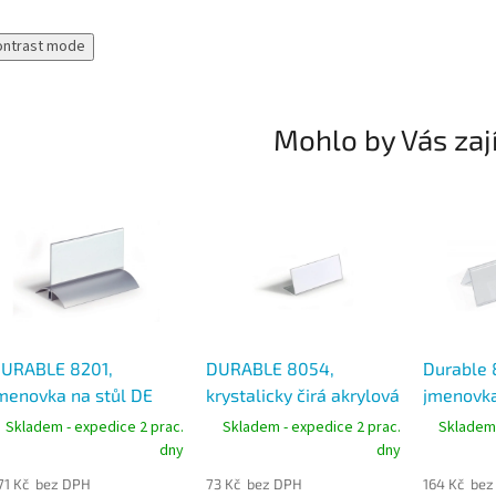
ontrast mode
Mohlo by Vás zaj
URABLE 8201,
DURABLE 8054,
Durable 
menovka na stůl DE
krystalicky čirá akrylová
jmenovka
UXE 61x150 mm, balení
jmenovka na stůl
mm, obo
Skladem - expedice 2 prac.
Skladem - expedice 2 prac.
Skladem 
 ks
61x150 mm
„stříška“,
dny
dny
čirá akry
71 Kč bez DPH
73 Kč bez DPH
164 Kč bez