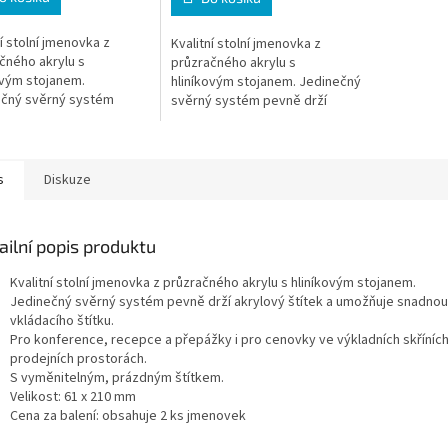
ní stolní jmenovka z
Kvalitní stolní jmenovka z
čného akrylu s
průzračného akrylu s
ovým stojanem.
hliníkovým stojanem. Jedinečný
ečný svěrný systém
svěrný systém pevně drží
drží akrylový štítek a
akrylový štítek a umožňuje
uje snadnou výměnu
snadnou výměnu vkládacího
ího štítku. * Zboží na...
štítku. * Zboží na...
s
Diskuze
ailní popis produktu
Kvalitní stolní jmenovka z průzračného akrylu s hliníkovým stojanem.
Jedinečný svěrný systém pevně drží akrylový štítek a umožňuje snadno
vkládacího štítku.
Pro konference, recepce a přepážky i pro cenovky ve výkladních skříních
prodejních prostorách.
S vyměnitelným, prázdným štítkem.
Velikost: 61 x 210 mm
Cena za balení: obsahuje 2 ks jmenovek