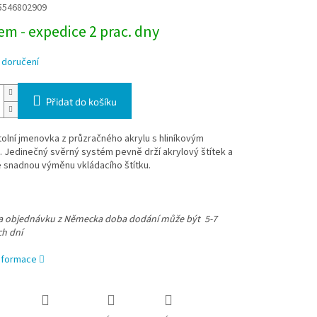
5546802909
m - expedice 2 prac. dny
 doručení
Přidat do košíku
stolní jmenovka z průzračného akrylu s hliníkovým
 Jedinečný svěrný systém pevně drží akrylový štítek a
 snadnou výměnu vkládacího štítku.
na objednávku z Německa doba dodání může být 5-7
ch dní
informace