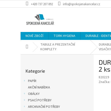
Přejít
+420 737 207 892
info@spokojenakancelar.cz
na
obsah
NOVÉ ZBOŽÍ
TORK HYGIENA
DURABLE - IDENT
TABULE A PREZENTAČNÍ
DURABLE
Domů
KOMPLETY
VISAČK
P
DUR
o
Přeskočit
s
2 ks
Kategorie
kategorie
t
820219
r
PAPÍR
Značka:
a
AKČNÍ NABÍDKA
n
OBÁLKY
n
í
PSACÍ POTŘEBY
p
ARCHIVAČNÍ POTŘEBY