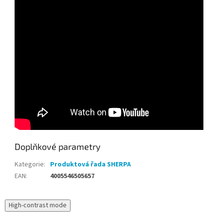
Doplňkové parametry
Kategorie
:
Produktová řada SHERPA
EAN
:
4005546505657
High-contrast mode