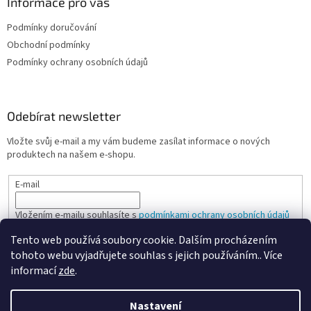
Informace pro vás
Podmínky doručování
Obchodní podmínky
Podmínky ochrany osobních údajů
Odebírat newsletter
Vložte svůj e-mail a my vám budeme zasílat informace o nových
produktech na našem e-shopu.
E-mail
Vložením e-mailu souhlasíte s
podmínkami ochrany osobních údajů
Tento web používá soubory cookie. Dalším procházením
PŘIHLÁSIT SE
tohoto webu vyjadřujete souhlas s jejich používáním.. Více
informací
zde
.
Nastavení
Vytvořil Shoptet