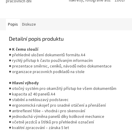
nákresy, fotografie atd. * Zboží
pracovních dní
na objednávku z Německa doba
dodání může být 3-5...
Popis
Diskuze
Detailní popis produktu
● K čemu slouží
● přehledné uložení dokumentů formátu A4
● rychlý přístup k často používaným informacím
● prezentace směrnic, ceníků, návodů nebo dokumentace
● organizace pracovních podkladů na stole
● Hlavní výhody
● otočný systém pro okamžitý přístup ke všem dokumentům
● kapacita až 40 panelů A4
● stabilní a neklouzavý podstavec
● ergonomická rukojeť pro snadné otáčení a přenášení
● antireflexní fólie – vhodná i pro skenování
● jednoduchá výměna panelů díky kolíkové mechanice
● včetně jezdců a štítků pro přehledné označení
● kvalitní zpracování – záruka 5 let