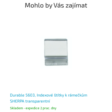
Mohlo by Vás zajímat
 10
Durable 5603, Indexové štítky k rámečkům
Du
SHERPA transparentní
mo
Skladem - expedice 2 prac. dny
Skl