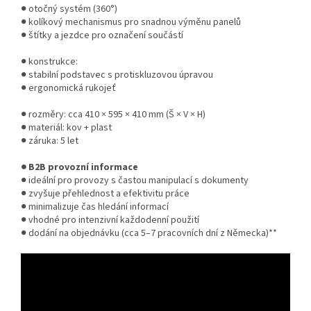
● otočný systém (360°)
● kolíkový mechanismus pro snadnou výměnu panelů
● štítky a jezdce pro označení součástí
● konstrukce:
● stabilní podstavec s protiskluzovou úpravou
● ergonomická rukojeť
● rozměry: cca 410 × 595 × 410 mm (Š × V × H)
● materiál: kov + plast
● záruka: 5 let
● B2B provozní informace
● ideální pro provozy s častou manipulací s dokumenty
● zvyšuje přehlednost a efektivitu práce
● minimalizuje čas hledání informací
● vhodné pro intenzivní každodenní použití
● dodání na objednávku (cca 5–7 pracovních dní z Německa)**