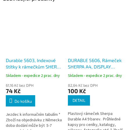
Durable 5603, Indexové
DURABLE 5606, Rámeček
štítky k rámečkům SHERPA
SHERPA A4, DISPLAY
transparentní
PANEL, kombinace barev
Skladem - expedice 2 prac. dny
Skladem - expedice 2 prac. dny
61,16 Kč bez DPH
82,64 Kč bez DPH
74 Kč
100 Kč
DETAIL
Do košíku
Plastový rámeček Sherpa
Jezdec k informačním tabulím *
Durable A4 9 barev. Průhledné
Zboží na objednávku z Německa
kapsy pro ceníky, katalogy,
doba dodání může být 5-7