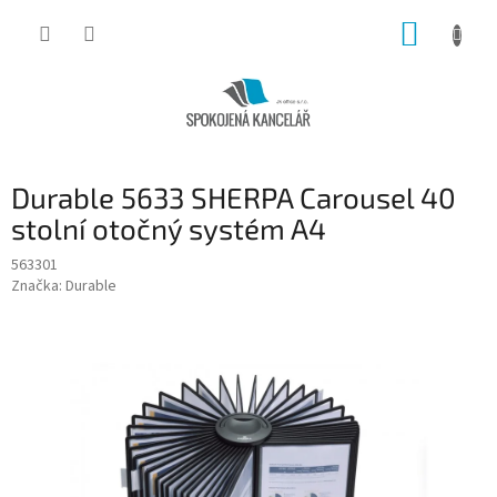
Přejít
NÁKUP
na
obsah
KOŠÍK
Durable 5633 SHERPA Carousel 40
stolní otočný systém A4
563301
Značka:
Durable