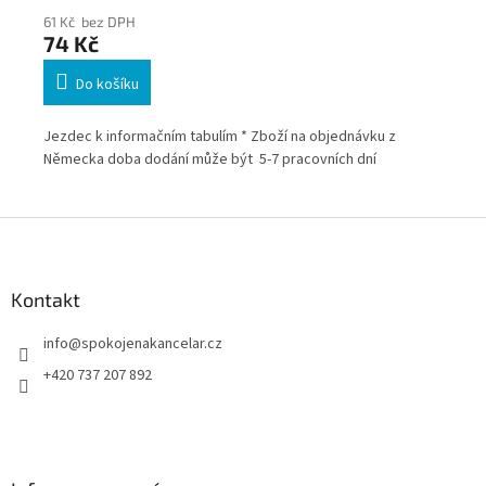
61 Kč bez DPH
49
74 Kč
5
Do košíku
Jezdec k informačním tabulím * Zboží na objednávku z
She
oží
Německa doba dodání může být 5-7 pracovních dní
Neo
obj
dní
Z
á
p
a
Kontakt
t
info
@
spokojenakancelar.cz
í
+420 737 207 892