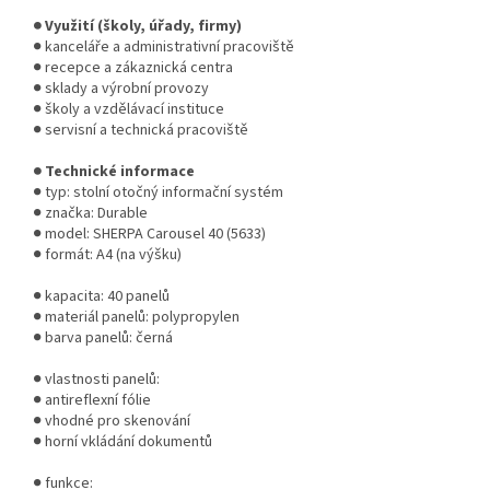
● Využití (školy, úřady, firmy)
● kanceláře a administrativní pracoviště
● recepce a zákaznická centra
● sklady a výrobní provozy
● školy a vzdělávací instituce
● servisní a technická pracoviště
● Technické informace
● typ: stolní otočný informační systém
● značka: Durable
● model: SHERPA Carousel 40 (5633)
● formát: A4 (na výšku)
● kapacita: 40 panelů
● materiál panelů: polypropylen
● barva panelů: černá
● vlastnosti panelů:
● antireflexní fólie
● vhodné pro skenování
● horní vkládání dokumentů
● funkce: