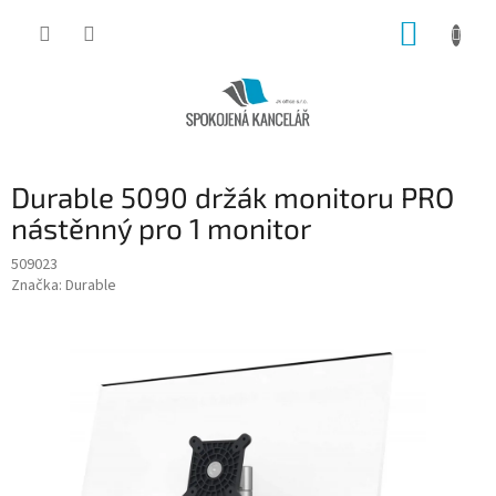
Přejít
NÁKUP
na
obsah
KOŠÍK
Durable 5090 držák monitoru PRO
nástěnný pro 1 monitor
509023
Značka:
Durable