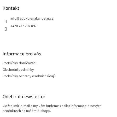
p
a
Kontakt
t
info
@
spokojenakancelar.cz
í
+420 737 207 892
Informace pro vás
Podmínky doručování
Obchodní podmínky
Podmínky ochrany osobních údajů
Odebírat newsletter
Vložte svůj e-mail a my vám budeme zasílat informace o nových
produktech na našem e-shopu.