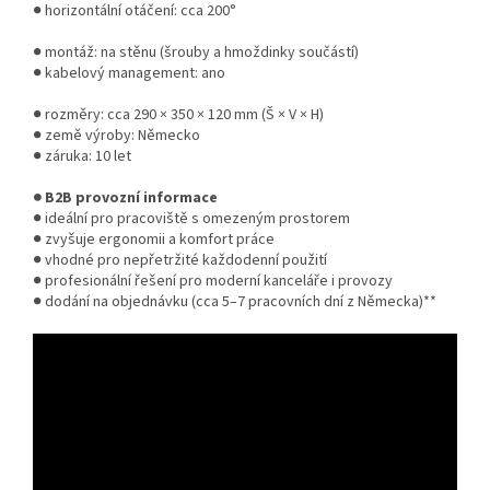
● horizontální otáčení: cca 200°
● montáž: na stěnu (šrouby a hmoždinky součástí)
● kabelový management: ano
● rozměry: cca 290 × 350 × 120 mm (Š × V × H)
● země výroby: Německo
● záruka: 10 let
● B2B provozní informace
● ideální pro pracoviště s omezeným prostorem
● zvyšuje ergonomii a komfort práce
● vhodné pro nepřetržité každodenní použití
● profesionální řešení pro moderní kanceláře i provozy
● dodání na objednávku (cca 5–7 pracovních dní z Německa)**