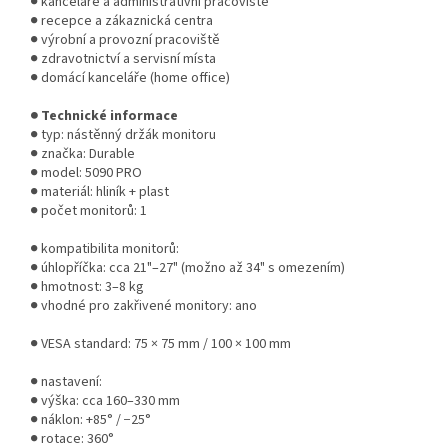
● kanceláře a administrativní pracoviště
● recepce a zákaznická centra
● výrobní a provozní pracoviště
● zdravotnictví a servisní místa
● domácí kanceláře (home office)
● Technické informace
● typ: nástěnný držák monitoru
● značka: Durable
● model: 5090 PRO
● materiál: hliník + plast
● počet monitorů: 1
● kompatibilita monitorů:
● úhlopříčka: cca 21"–27" (možno až 34" s omezením)
● hmotnost: 3–8 kg
● vhodné pro zakřivené monitory: ano
● VESA standard: 75 × 75 mm / 100 × 100 mm
● nastavení:
● výška: cca 160–330 mm
● náklon: +85° / −25°
● rotace: 360°