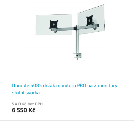
or,
Durable 5085 držák monitoru PRO na 2 monitory
Du
stolní svorka
pr
5 413 Kč bez DPH
5 1
6 550 Kč
6 
Z
á