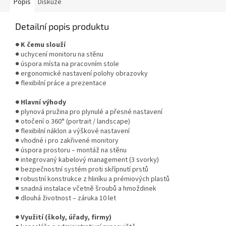
Popis
Diskuze
Detailní popis produktu
● K čemu slouží
● uchycení monitoru na stěnu
● úspora místa na pracovním stole
● ergonomické nastavení polohy obrazovky
● flexibilní práce a prezentace
● Hlavní výhody
● plynová pružina pro plynulé a přesné nastavení
● otočení o 360° (portrait / landscape)
● flexibilní náklon a výškové nastavení
● vhodné i pro zakřivené monitory
● úspora prostoru – montáž na stěnu
● integrovaný kabelový management (3 svorky)
● bezpečnostní systém proti skřípnutí prstů
● robustní konstrukce z hliníku a prémiových plastů
● snadná instalace včetně šroubů a hmoždinek
● dlouhá životnost – záruka 10 let
● Využití (školy, úřady, firmy)