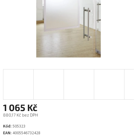
1 065 Kč
880,17 Kč bez DPH
Měrná
Kód:
505323
cena:
EAN:
4005546732428