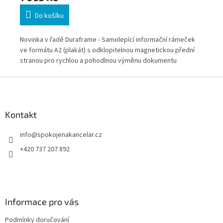
Do košíku
m
Novinka v řadě Duraframe - Samolepící informační rámeček
Nov
vené
ve formátu A2 (plakát) s odklopitelnou magnetickou přední
ve 
a
stranou pro rychlou a pohodlnou výměnu dokumentu
pře
ích
* Z
Z
pra
á
p
a
Kontakt
t
info
@
spokojenakancelar.cz
í
+420 737 207 892
Informace pro vás
Podmínky doručování