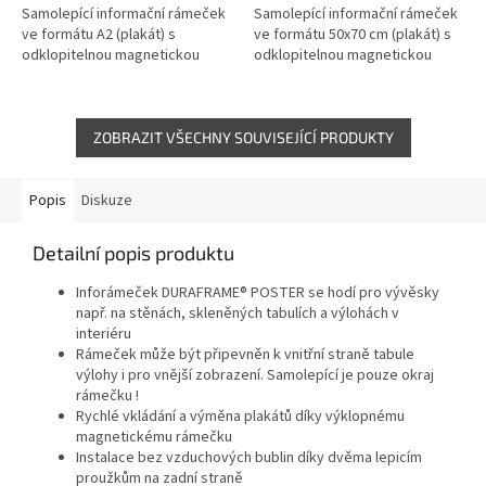
Samolepící informační rámeček
Samolepící informační rámeček
ve formátu A2 (plakát) s
ve formátu 50x70 cm (plakát) s
odklopitelnou magnetickou
odklopitelnou magnetickou
přední stranou pro rychlou a
přední stranou pro rychlou a
pohodlnou výměnu dokumentu
pohodlnou výměnu dokumentu
*...
ZOBRAZIT VŠECHNY SOUVISEJÍCÍ PRODUKTY
Popis
Diskuze
Detailní popis produktu
Inforámeček DURAFRAME® POSTER se hodí pro vývěsky
např. na stěnách, skleněných tabulích a výlohách v
interiéru
Rámeček může být připevněn k vnitřní straně tabule
výlohy i pro vnější zobrazení. Samolepící je pouze okraj
rámečku !
Rychlé vkládání a výměna plakátů díky výklopnému
magnetickému rámečku
Instalace bez vzduchových bublin díky dvěma lepicím
proužkům na zadní straně