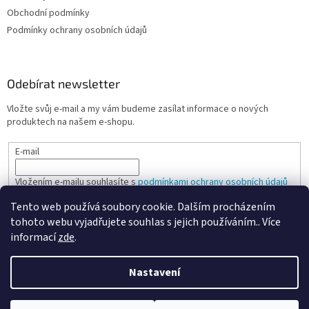
Obchodní podmínky
Podmínky ochrany osobních údajů
Odebírat newsletter
Vložte svůj e-mail a my vám budeme zasílat informace o nových
produktech na našem e-shopu.
E-mail
Vložením e-mailu souhlasíte s
podmínkami ochrany osobních údajů
Tento web používá soubory cookie. Dalším procházením
PŘIHLÁSIT SE
tohoto webu vyjadřujete souhlas s jejich používáním.. Více
informací
zde
.
Nastavení
Vytvořil Shoptet