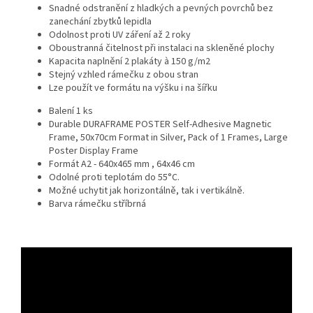
Snadné odstranění z hladkých a pevných povrchů bez
zanechání zbytků lepidla
Odolnost proti UV záření až 2 roky
Oboustranná čitelnost při instalaci na skleněné plochy
Kapacita naplnění 2 plakáty à 150 g/m2
Stejný vzhled rámečku z obou stran
Lze použít ve formátu na výšku i na šířku
Balení 1 ks
Durable DURAFRAME POSTER Self-Adhesive Magnetic
Frame, 50x70cm Format in Silver, Pack of 1 Frames, Large
Poster Display Frame
Formát A2 - 640x465 mm , 64x46 cm
Odolné proti teplotám do 55°C.
Možné uchytit jak horizontálně, tak i vertikálně.
Barva rámečku stříbrná