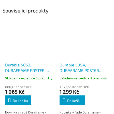
Související produkty
Durable 5053,
Durable 5054,
DURAFRAME POSTER,
DURAFRAME POSTER
samolepící informační
50x70 cm, samolepící
Skladem - expedice 2 prac. dny
Skladem - expedice 2 prac. dny
rámeček formát A2, černý
inforámeček černý
880,17 Kč bez DPH
1 073,55 Kč bez DPH
1 065 Kč
1 299 Kč
Do košíku
Do košíku
Novinka v řadě Duraframe -
Novinka v řadě Duraframe -