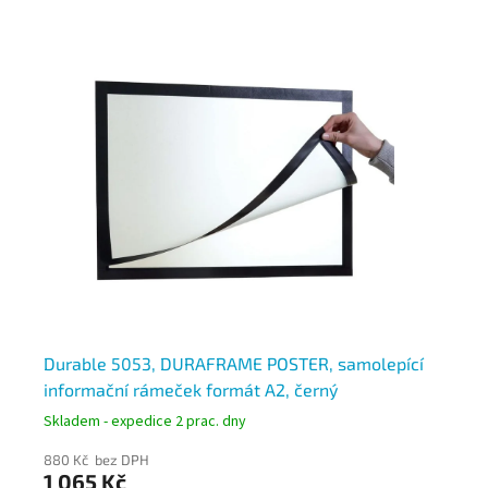
Durable 5053, DURAFRAME POSTER, samolepící
Du
informační rámeček formát A2, černý
DU
Skladem - expedice 2 prac. dny
Skl
880 Kč bez DPH
1 0
1 065 Kč
1 