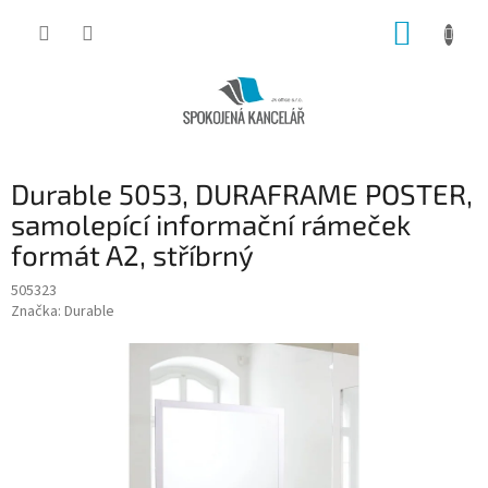
Přejít
NÁKUP
na
obsah
KOŠÍK
Durable 5053, DURAFRAME POSTER,
samolepící informační rámeček
formát A2, stříbrný
505323
Značka:
Durable