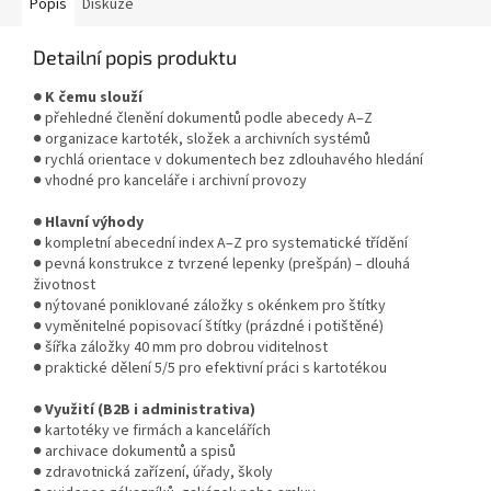
Popis
Diskuze
Detailní popis produktu
● K čemu slouží
● přehledné členění dokumentů podle abecedy A–Z
● organizace kartoték, složek a archivních systémů
● rychlá orientace v dokumentech bez zdlouhavého hledání
● vhodné pro kanceláře i archivní provozy
● Hlavní výhody
● kompletní abecední index A–Z pro systematické třídění
● pevná konstrukce z tvrzené lepenky (prešpán) – dlouhá
životnost
● nýtované poniklované záložky s okénkem pro štítky
● vyměnitelné popisovací štítky (prázdné i potištěné)
● šířka záložky 40 mm pro dobrou viditelnost
● praktické dělení 5/5 pro efektivní práci s kartotékou
● Využití (B2B i administrativa)
● kartotéky ve firmách a kancelářích
● archivace dokumentů a spisů
● zdravotnická zařízení, úřady, školy