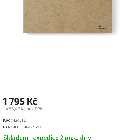
1 795 Kč
1 483,47 Kč bez DPH
Měrná
Kód:
424511
cena:
EAN:
4005546424507
Skladem - expedice 2 prac. dny