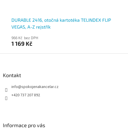
DURABLE 2416, otočná kartotéka TELINDEX FLIP
DU
VEGAS, A-Z rejstřík
A-
966 Kč bez DPH
62
1 169 Kč
7
Z
á
p
a
Kontakt
t
info
@
spokojenakancelar.cz
í
+420 737 207 892
Informace pro vás