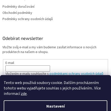
Podmínky doručování
Obchodní podmínky
Podmínky ochrany osobních údajů
Odebírat newsletter
Vložte svůj e-mail a my vám budeme zasílat informace o nových
produktech na našem e-shopu.
E-mail
Vložením e-mailu souhlasíte s
podmínkami ochrany osobních údajů
Tento web používá soubory cookie. Dalším procházením
PŘIHLÁSIT SE
tohoto webu vyjadřujete souhlas s jejich používáním.. Více
informací
zde
.
Nastavení
Vytvořil Shoptet