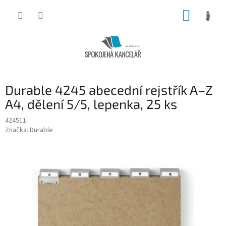
Přejít
NÁKUP
na
obsah
KOŠÍK
Durable 4245 abecední rejstřík A–Z
A4, dělení 5/5, lepenka, 25 ks
424511
Značka:
Durable