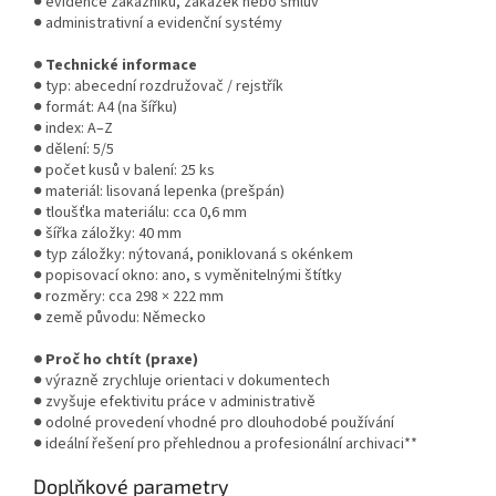
● evidence zákazníků, zakázek nebo smluv
● administrativní a evidenční systémy
● Technické informace
● typ: abecední rozdružovač / rejstřík
● formát: A4 (na šířku)
● index: A–Z
● dělení: 5/5
● počet kusů v balení: 25 ks
● materiál: lisovaná lepenka (prešpán)
● tloušťka materiálu: cca 0,6 mm
● šířka záložky: 40 mm
● typ záložky: nýtovaná, poniklovaná s okénkem
● popisovací okno: ano, s vyměnitelnými štítky
● rozměry: cca 298 × 222 mm
● země původu: Německo
● Proč ho chtít (praxe)
● výrazně zrychluje orientaci v dokumentech
● zvyšuje efektivitu práce v administrativě
● odolné provedení vhodné pro dlouhodobé používání
● ideální řešení pro přehlednou a profesionální archivaci**
Doplňkové parametry