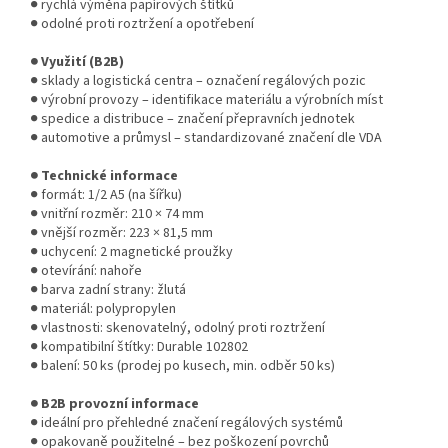
● rychlá výměna papírových štítků
● odolné proti roztržení a opotřebení
● Využití (B2B)
● sklady a logistická centra – označení regálových pozic
● výrobní provozy – identifikace materiálu a výrobních míst
● spedice a distribuce – značení přepravních jednotek
● automotive a průmysl – standardizované značení dle VDA
● Technické informace
● formát: 1/2 A5 (na šířku)
● vnitřní rozměr: 210 × 74 mm
● vnější rozměr: 223 × 81,5 mm
● uchycení: 2 magnetické proužky
● otevírání: nahoře
● barva zadní strany: žlutá
● materiál: polypropylen
● vlastnosti: skenovatelný, odolný proti roztržení
● kompatibilní štítky: Durable 102802
● balení: 50 ks (prodej po kusech, min. odběr 50 ks)
● B2B provozní informace
● ideální pro přehledné značení regálových systémů
● opakovaně použitelné – bez poškození povrchů