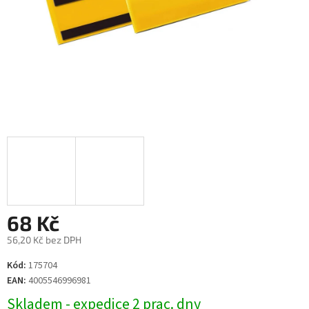
68 Kč
56,20 Kč bez DPH
Měrná
Kód:
175704
cena:
EAN:
4005546996981
Skladem - expedice 2 prac. dny