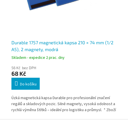
em
Durable 1757 magnetická kapsa 210 × 74 mm (1/2
Du
A5), 2 magnety, modrá
mo
Skladem - expedice 2 prac. dny
Skl
56 Kč bez DPH
54
68 Kč
65
Do košíku
Úzká magnetická kapsa Durable pro profesionální značení
Odo
,
regálů a skladových pozic. Silné magnety, vysoká odolnost a
pro
d
rychlá výměna štítků – ideální pro logistiku a průmysl. * Zboží
skl
na objednávku z Německa doba dodání může být 3-5
uch
Z
pracovních dní
Něm