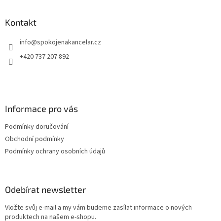
á
p
a
Kontakt
t
info
@
spokojenakancelar.cz
í
+420 737 207 892
Informace pro vás
Podmínky doručování
Obchodní podmínky
Podmínky ochrany osobních údajů
Odebírat newsletter
Vložte svůj e-mail a my vám budeme zasílat informace o nových
produktech na našem e-shopu.