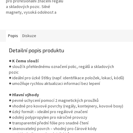
pro profesionální značení regálů
a skladových pozic. Silné
magnety, vysoká odolnost a
rychlá výměna štítků – ideální
pro logistiku a průmysl. ...
Popis
Diskuze
Detailní popis produktu
● K čemu slouží
● slouží k přehlednému označení polic, regálů a skladových
pozic
● ideální pro úzké štítky (např. identifikace položek, lokací, kódů)
● umožňuje rychlou aktualizaci informací bez lepení
● Hlavní výhody
● pevné uchycení pomocí 2 magnetických proužků
● vhodné pro kovové povrchy (regály, kontejnery, kovové boxy)
● úzký formát – ideální pro regálové značení
● odolný polypropylen pro náročné provozy
● transparentní přední fólie pro snadné čtení
● skenovatelný povrch – vhodný pro čárové kódy