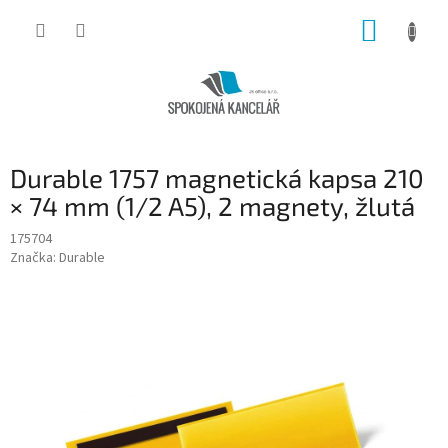
Přejít
NÁKUP
na
obsah
KOŠÍK
Durable 1757 magnetická kapsa 210
× 74 mm (1/2 A5), 2 magnety, žlutá
175704
Značka:
Durable