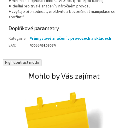
● minimální objednací množství: 50 ks (prodej po balení)
● ideální pro trvalé značení v náročném provozu
● zvyšuje přehlednost, efektivitu a bezpečnost manipulace se
zbožím**
Doplňkové parametry
Kategorie
:
Průmyslové značení v provozech a skladech
EAN
:
4005546109084
High-contrast mode
Mohlo by Vás zajímat