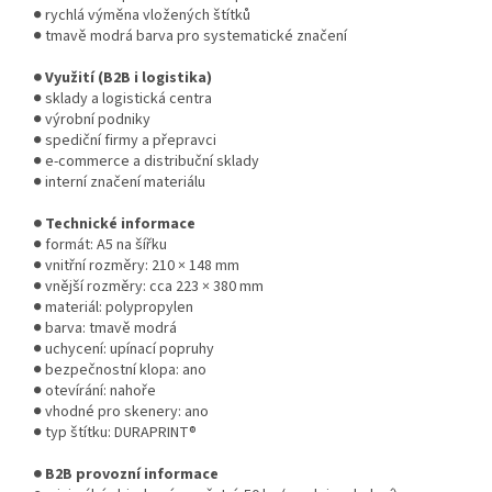
● rychlá výměna vložených štítků
● tmavě modrá barva pro systematické značení
● Využití (B2B i logistika)
● sklady a logistická centra
● výrobní podniky
● spediční firmy a přepravci
● e-commerce a distribuční sklady
● interní značení materiálu
● Technické informace
● formát: A5 na šířku
● vnitřní rozměry: 210 × 148 mm
● vnější rozměry: cca 223 × 380 mm
● materiál: polypropylen
● barva: tmavě modrá
● uchycení: upínací popruhy
● bezpečnostní klopa: ano
● otevírání: nahoře
● vhodné pro skenery: ano
● typ štítku: DURAPRINT®
● B2B provozní informace