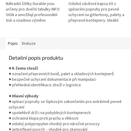
Náhradní štítky Durable jsou
Odolná závěsná kapsa A5 s
určeny pro dveřní tabulky INFO
upínacími popruhy pro pevné
SIGN a umožňují profesionální
uchycení na gitterboxy, palety a
tisk a snadnou výměnu
přepravní kontejnery. Ideální
informací. Mikroperforace
pro náročné skladové provozy.
zajišťuje přesné oddělení
* Zboží na objednávku z...
jednotlivých...
Popis
Diskuze
Detailní popis produktu
● K čemu slouží
● označení přepravních boxů, palet a skladových kontejnerů
● bezpečné uchycení dokumentace při manipulaci
● přehledná identifikace zboží v logistice
● Hlavní výhody
● upínací popruhy se šipkovým zakončením pro extrémně pevné
uchycení
● spolehlivě drží i na pohyblivých kontejnerech
● ochranná klopa proti prachu a vlhkosti
● odolný polypropylen vhodný pro náročné provozy
● antireflexní povrch – vhodné pro skenování