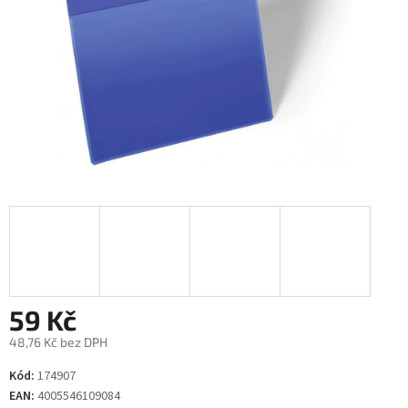
59 Kč
48,76 Kč bez DPH
Měrná
Kód:
174907
cena:
EAN:
4005546109084