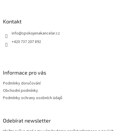
Z
dokumenty před prachem a vlhkostí. * Zboží na objednávku z
dok
á
Německa doba dodání může být 5-7 pracovních dní
Něm
p
a
Kontakt
t
info
@
spokojenakancelar.cz
í
+420 737 207 892
Informace pro vás
Podmínky doručování
Obchodní podmínky
Podmínky ochrany osobních údajů
Odebírat newsletter