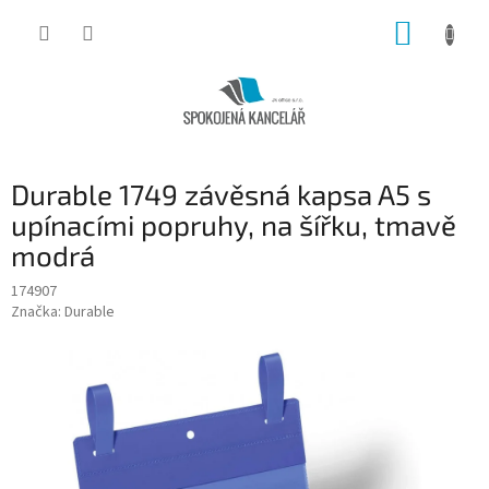
Přejít
NÁKUP
na
obsah
KOŠÍK
Durable 1749 závěsná kapsa A5 s
upínacími popruhy, na šířku, tmavě
modrá
174907
Značka:
Durable