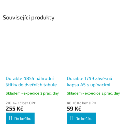
Související produkty
Durable 4855 náhradní
Durable 1749 závěsná
štítky do dveřních tabulek
kapsa A5 s upínacími
INFO SIGN 210 × 148,5 mm
popruhy, na šířku, žlutá
Skladem - expedice 2 prac. dny
Skladem - expedice 2 prac. dny
210,74 Kč bez DPH
48,76 Kč bez DPH
255 Kč
59 Kč
Do košíku
Do košíku