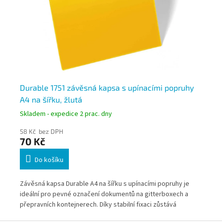
y
Durable 1751 závěsná kapsa s upínacími popruhy
Du
A4 na šířku, žlutá
A4
Skladem - expedice 2 prac. dny
Skl
58 Kč bez DPH
58
70 Kč
7
Do košíku
ro
Závěsná kapsa Durable A4 na šířku s upínacími popruhy je
Záv
h
ideální pro pevné označení dokumentů na gitterboxech a
ide
 při
přepravních kontejnerech. Díky stabilní fixaci zůstává
pře
a
bezpečně na místě i při manipulaci. Ochranná klopa chrání
bez