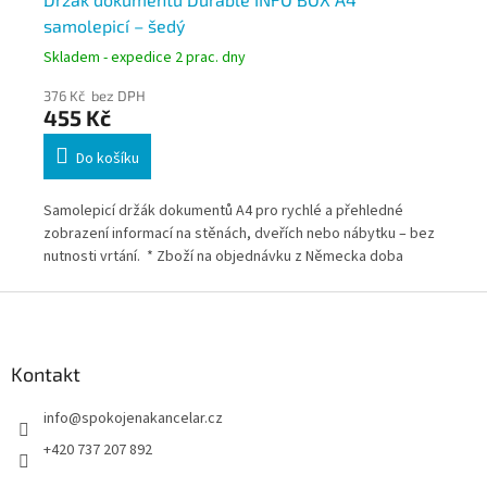
samolepicí – šedý
pa
Skladem - expedice 2 prac. dny
Skl
376 Kč bez DPH
26
455 Kč
32
Do košíku
Samolepicí držák dokumentů A4 pro rychlé a přehledné
Záv
zobrazení informací na stěnách, dveřích nebo nábytku – bez
ozn
tků
nutnosti vrtání. * Zboží na objednávku z Německa doba
Dík
dodání může být 5-7 pracovních dní
zje
Z
efe
á
ích
Něm
p
a
Kontakt
t
info
@
spokojenakancelar.cz
í
+420 737 207 892