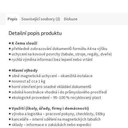
prostorách. * Zboží na
objednávku z Německa doba
dodání může být 3-5...
Popis
Související soubory (2)
Diskuze
Detailní popis produktu
● K čemu slouží
● přehledné zobrazování dokumentů formátu A4 na výšku
● uchycení na kovové povrchy (tabule, stroje, regály, dveře)
● rychlá výměna informací bez lepení nebo vrtání
● Hlavní výhody
● silné magnetické uchycení – okamžitá instalace
● nosnost až cca 1 kg
● horní otevření pro snadné vkládání dokumentů
● odolná konstrukce vhodná i do průmyslového prostředí
● ekologické provedení – 95–100 % recyklovaný plast
● Využití (školy, úřady, firmy i domácnosti)
● výroba a logistika – pracovní pokyny, checklisty, štítky
● kanceláře – interní sdělení na magnetických tabulích
● sklady – informace o zakázkách nebo expedici