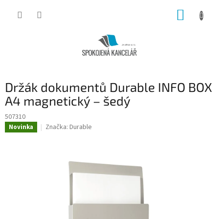
Přejít
NÁKUP
na
obsah
KOŠÍK
Držák dokumentů Durable INFO BOX
A4 magnetický – šedý
507310
Značka:
Durable
Novinka