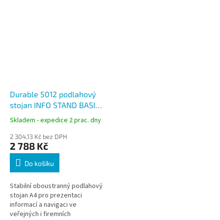
Durable 5012 podlahový
stojan INFO STAND BASIC
A4, oboustranný, vč. 2×
Skladem - expedice 2 prac. dny
DURAFRAME® MAGNETIC
2 304,13 Kč bez DPH
2 788 Kč
Do košíku
Stabilní oboustranný podlahový
stojan A4 pro prezentaci
informací a navigaci ve
veřejných i firemních