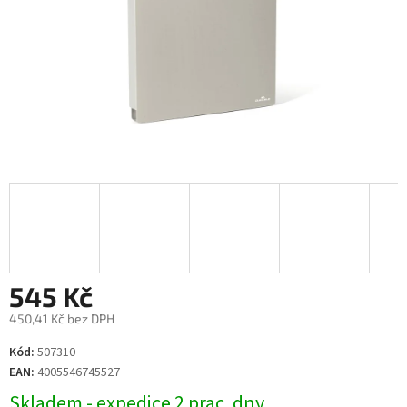
545 Kč
450,41 Kč bez DPH
Měrná
Kód:
507310
cena:
EAN:
4005546745527
Skladem - expedice 2 prac. dny