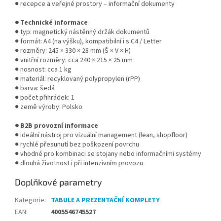
● recepce a veřejné prostory – informační dokumenty
● Technické informace
● typ: magnetický nástěnný držák dokumentů
● formát: A4 (na výšku), kompatibilní i s C4 / Letter
● rozměry: 245 × 330 × 28 mm (Š × V × H)
● vnitřní rozměry: cca 240 × 215 × 25 mm
● nosnost: cca 1 kg
● materiál: recyklovaný polypropylen (rPP)
● barva: šedá
● počet přihrádek: 1
● země výroby: Polsko
● B2B provozní informace
● ideální nástroj pro vizuální management (lean, shopfloor)
● rychlé přesunutí bez poškození povrchu
● vhodné pro kombinaci se stojany nebo informačními systémy
● dlouhá životnost i při intenzivním provozu
Doplňkové parametry
Kategorie
:
TABULE A PREZENTAČNÍ KOMPLETY
EAN
:
4005546745527