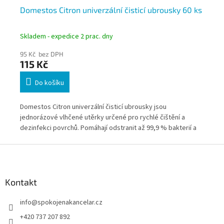
Domestos Citron univerzální čisticí ubrousky 60 ks
Si
mý
Skladem - expedice 2 prac. dny
Skl
95 Kč bez DPH
186
115 Kč
2
Do košíku
odu
Domestos Citron univerzální čisticí ubrousky jsou
Sid
jednorázové vlhčené utěrky určené pro rychlé čištění a
mýd
dezinfekci povrchů. Pomáhají odstranit až 99,9 % bakterií a
tec
virů a zanechávají svěží citrónovou vůni.
zan
Z
á
p
a
Kontakt
t
info
@
spokojenakancelar.cz
í
+420 737 207 892