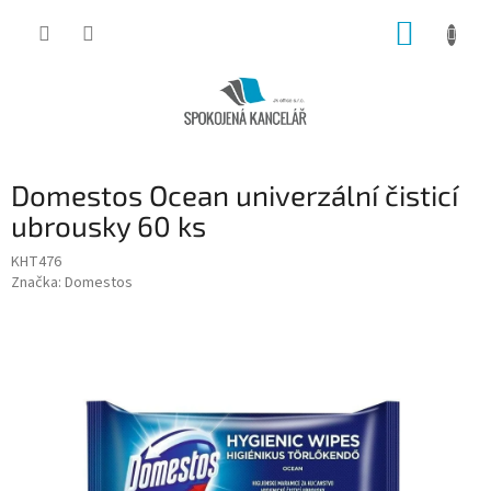
Přejít
NÁKUP
na
obsah
KOŠÍK
Domestos Ocean univerzální čisticí
ubrousky 60 ks
KHT476
Značka:
Domestos