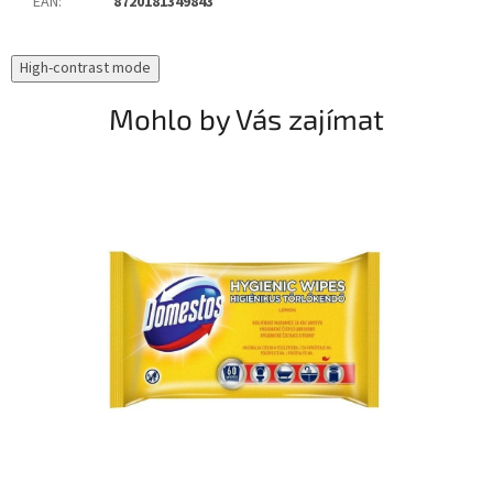
EAN
:
8720181349843
High-contrast mode
Mohlo by Vás zajímat