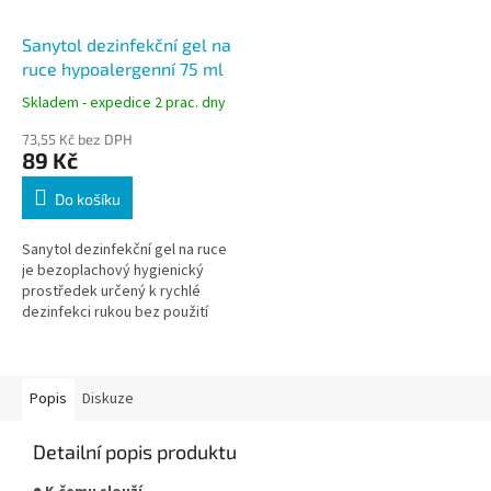
Sanytol dezinfekční gel na
ruce hypoalergenní 75 ml
Skladem - expedice 2 prac. dny
73,55 Kč bez DPH
89 Kč
Do košíku
Sanytol dezinfekční gel na ruce
je bezoplachový hygienický
prostředek určený k rychlé
dezinfekci rukou bez použití
vody a mýdla. Účinně eliminuje
až 99,9 % virů, bakterií a...
Popis
Diskuze
Detailní popis produktu