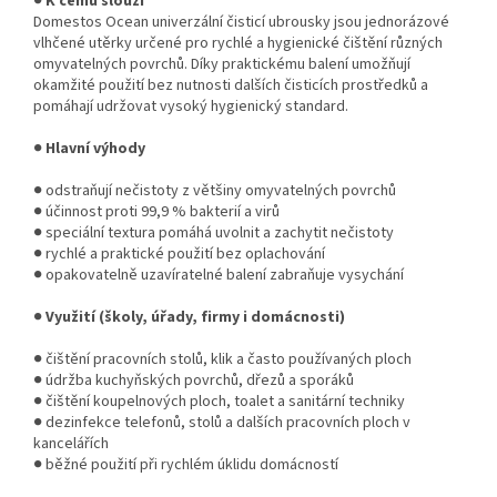
●
K čemu slouží
Domestos Ocean univerzální čisticí ubrousky jsou jednorázové
vlhčené utěrky určené pro rychlé a hygienické čištění různých
omyvatelných povrchů. Díky praktickému balení umožňují
okamžité použití bez nutnosti dalších čisticích prostředků a
pomáhají udržovat vysoký hygienický standard.
●
Hlavní výhody
● odstraňují nečistoty z většiny omyvatelných povrchů
● účinnost proti 99,9 % bakterií a virů
● speciální textura pomáhá uvolnit a zachytit nečistoty
● rychlé a praktické použití bez oplachování
● opakovatelně uzavíratelné balení zabraňuje vysychání
●
Využití (školy, úřady, firmy i domácnosti)
● čištění pracovních stolů, klik a často používaných ploch
● údržba kuchyňských povrchů, dřezů a sporáků
● čištění koupelnových ploch, toalet a sanitární techniky
● dezinfekce telefonů, stolů a dalších pracovních ploch v
kancelářích
● běžné použití při rychlém úklidu domácností