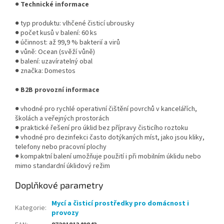
●
Technické informace
● typ produktu: vlhčené čisticí ubrousky
● počet kusů v balení: 60 ks
● účinnost: až 99,9 % bakterií a virů
● vůně: Ocean (svěží vůně)
● balení: uzavíratelný obal
● značka: Domestos
●
B2B provozní informace
● vhodné pro rychlé operativní čištění povrchů v kancelářích,
školách a veřejných prostorách
● praktické řešení pro úklid bez přípravy čisticího roztoku
● vhodné pro dezinfekci často dotýkaných míst, jako jsou kliky,
telefony nebo pracovní plochy
● kompaktní balení umožňuje použití i při mobilním úklidu nebo
mimo standardní úklidový režim
Doplňkové parametry
Mycí a čisticí prostředky pro domácnost i
Kategorie
:
provozy