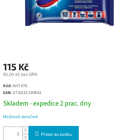
115 Kč
95,04 Kč bez DPH
Měrná
Kód:
KHT476
cena:
EAN:
8720181349843
Skladem - expedice 2 prac. dny
Možnosti doručení
Přidat do košíku