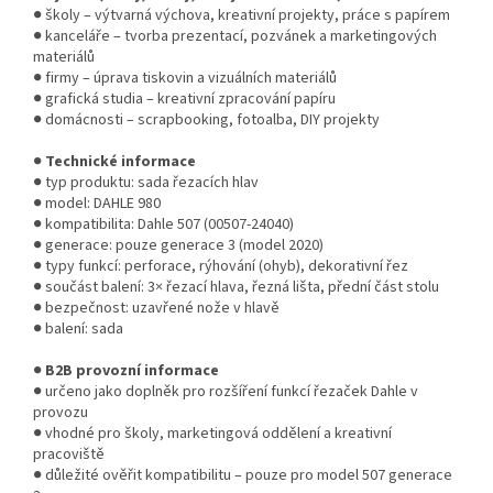
● školy – výtvarná výchova, kreativní projekty, práce s papírem
● kanceláře – tvorba prezentací, pozvánek a marketingových
materiálů
● firmy – úprava tiskovin a vizuálních materiálů
● grafická studia – kreativní zpracování papíru
● domácnosti – scrapbooking, fotoalba, DIY projekty
●
Technické informace
● typ produktu: sada řezacích hlav
● model: DAHLE 980
● kompatibilita: Dahle 507 (00507-24040)
● generace: pouze generace 3 (model 2020)
● typy funkcí: perforace, rýhování (ohyb), dekorativní řez
● součást balení: 3× řezací hlava, řezná lišta, přední část stolu
● bezpečnost: uzavřené nože v hlavě
● balení: sada
●
B2B provozní informace
● určeno jako doplněk pro rozšíření funkcí řezaček Dahle v
provozu
● vhodné pro školy, marketingová oddělení a kreativní
pracoviště
● důležité ověřit kompatibilitu – pouze pro model 507 generace