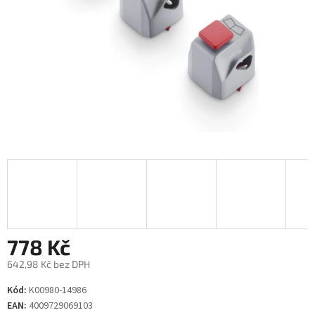
778 Kč
642,98 Kč bez DPH
Měrná
Kód:
K00980-14986
cena:
EAN:
4009729069103