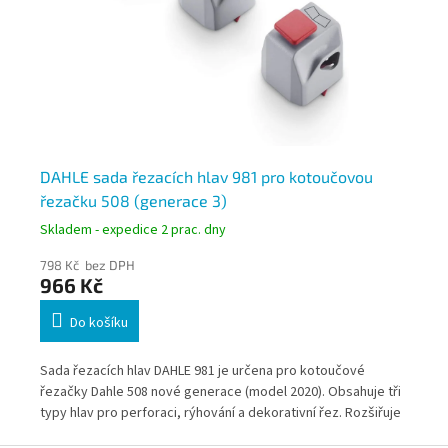
y
DAHLE sada řezacích hlav 981 pro kotoučovou
DA
řezačku 508 (generace 3)
ře
Skladem - expedice 2 prac. dny
Skl
798 Kč bez DPH
63
966 Kč
7
Do košíku
Sada řezacích hlav DAHLE 981 je určena pro kotoučové
Sad
a
řezačky Dahle 508 nové generace (model 2020). Obsahuje tři
řez
ení
typy hlav pro perforaci, rýhování a dekorativní řez. Rozšiřuje
vln
možnosti řezačky pro kreativní práci s papírem.
kar