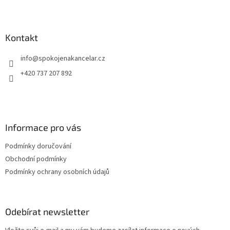
Z
á
p
a
Kontakt
t
info
@
spokojenakancelar.cz
í
+420 737 207 892
Informace pro vás
Podmínky doručování
Obchodní podmínky
Podmínky ochrany osobních údajů
Odebírat newsletter