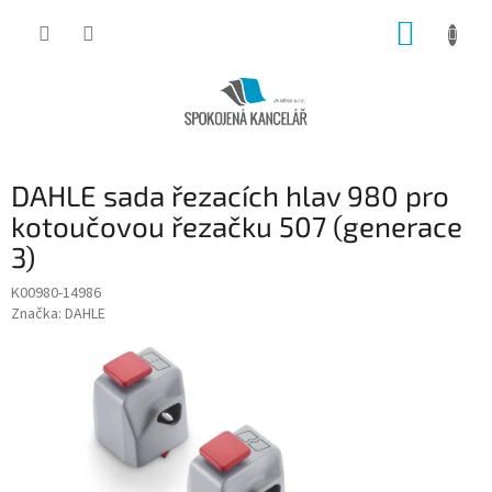
Přejít
NÁKUP
na
obsah
KOŠÍK
DAHLE sada řezacích hlav 980 pro
kotoučovou řezačku 507 (generace
3)
K00980-14986
Značka:
DAHLE