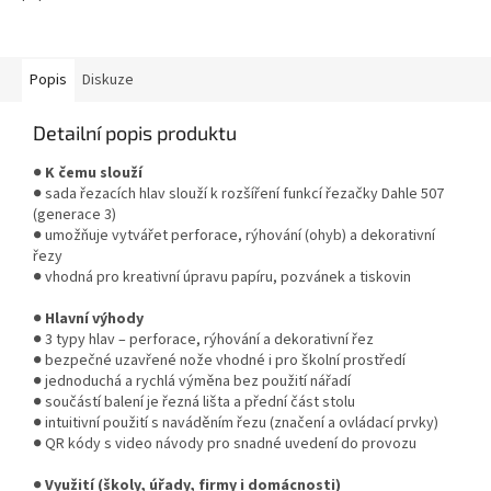
kapacitu až 8 listů a bezpečnou
uzavřenou řeznou hlavu.
Vhodná...
Popis
Diskuze
Detailní popis produktu
●
K čemu slouží
● sada řezacích hlav slouží k rozšíření funkcí řezačky Dahle 507
(generace 3)
● umožňuje vytvářet perforace, rýhování (ohyb) a dekorativní
řezy
● vhodná pro kreativní úpravu papíru, pozvánek a tiskovin
●
Hlavní výhody
● 3 typy hlav – perforace, rýhování a dekorativní řez
● bezpečné uzavřené nože vhodné i pro školní prostředí
● jednoduchá a rychlá výměna bez použití nářadí
● součástí balení je řezná lišta a přední část stolu
● intuitivní použití s naváděním řezu (značení a ovládací prvky)
● QR kódy s video návody pro snadné uvedení do provozu
●
Využití (školy, úřady, firmy i domácnosti)