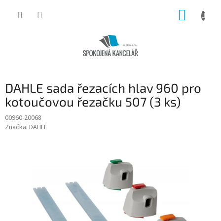
Přejít
NÁKUP
na
obsah
KOŠÍK
DAHLE sada řezacích hlav 960 pro
kotoučovou řezačku 507 (3 ks)
00960-20068
Značka:
DAHLE