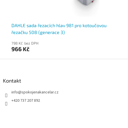
DAHLE sada řezacích hlav 981 pro kotoučovou
DA
řezačku 508 (generace 3)
ře
798 Kč bez DPH
64
966 Kč
7
Z
á
p
a
Kontakt
t
info
@
spokojenakancelar.cz
í
+420 737 207 892