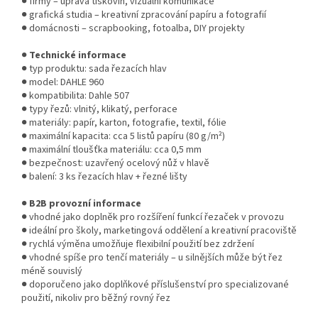
● firmy – úprava tiskovin, vizuální komunikace
● grafická studia – kreativní zpracování papíru a fotografií
● domácnosti – scrapbooking, fotoalba, DIY projekty
●
Technické informace
● typ produktu: sada řezacích hlav
● model: DAHLE 960
● kompatibilita: Dahle 507
● typy řezů: vlnitý, klikatý, perforace
● materiály: papír, karton, fotografie, textil, fólie
● maximální kapacita: cca 5 listů papíru (80 g/m²)
● maximální tloušťka materiálu: cca 0,5 mm
● bezpečnost: uzavřený ocelový nůž v hlavě
● balení: 3 ks řezacích hlav + řezné lišty
●
B2B provozní informace
● vhodné jako doplněk pro rozšíření funkcí řezaček v provozu
● ideální pro školy, marketingová oddělení a kreativní pracoviště
● rychlá výměna umožňuje flexibilní použití bez zdržení
● vhodné spíše pro tenčí materiály – u silnějších může být řez
méně souvislý
● doporučeno jako doplňkové příslušenství pro specializované
použití, nikoliv pro běžný rovný řez