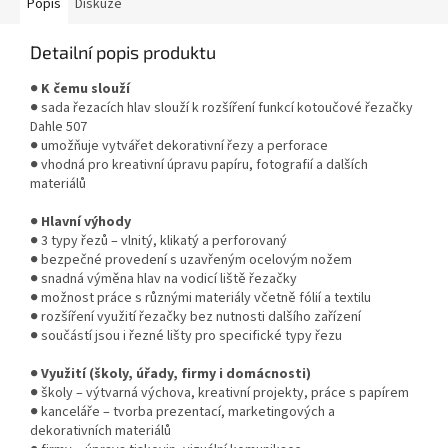
Popis
Diskuze
Detailní popis produktu
●
K čemu slouží
● sada řezacích hlav slouží k rozšíření funkcí kotoučové řezačky
Dahle 507
● umožňuje vytvářet dekorativní řezy a perforace
● vhodná pro kreativní úpravu papíru, fotografií a dalších
materiálů
●
Hlavní výhody
● 3 typy řezů – vlnitý, klikatý a perforovaný
● bezpečné provedení s uzavřeným ocelovým nožem
● snadná výměna hlav na vodicí liště řezačky
● možnost práce s různými materiály včetně fólií a textilu
● rozšíření využití řezačky bez nutnosti dalšího zařízení
● součástí jsou i řezné lišty pro specifické typy řezu
●
Využití (školy, úřady, firmy i domácnosti)
● školy – výtvarná výchova, kreativní projekty, práce s papírem
● kanceláře – tvorba prezentací, marketingových a
dekorativních materiálů