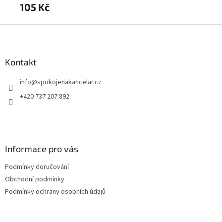
105 Kč
2
Z
á
p
a
Kontakt
t
info
@
spokojenakancelar.cz
í
+420 737 207 892
Informace pro vás
Podmínky doručování
Obchodní podmínky
Podmínky ochrany osobních údajů