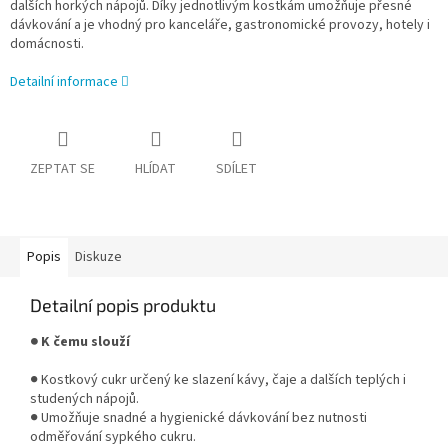
dalších horkých nápojů. Díky jednotlivým kostkám umožňuje přesné
dávkování a je vhodný pro kanceláře, gastronomické provozy, hotely i
domácnosti.
Detailní informace
ZEPTAT SE
HLÍDAT
SDÍLET
Popis
Diskuze
Detailní popis produktu
● K čemu slouží
● Kostkový cukr určený ke slazení kávy, čaje a dalších teplých i
studených nápojů.
● Umožňuje snadné a hygienické dávkování bez nutnosti
odměřování sypkého cukru.