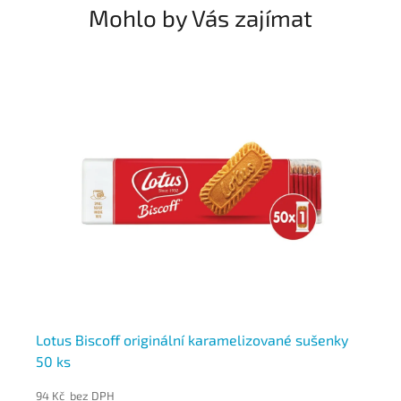
Mohlo by Vás zajímat
Lotus Biscoff originální karamelizované sušenky
Sm
50 ks
ob
94 Kč bez DPH
25