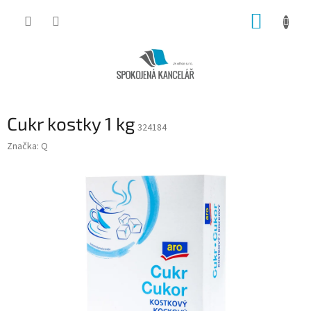
Přejít
NÁKUP
na
obsah
KOŠÍK
Cukr kostky 1 kg
324184
Značka:
Q