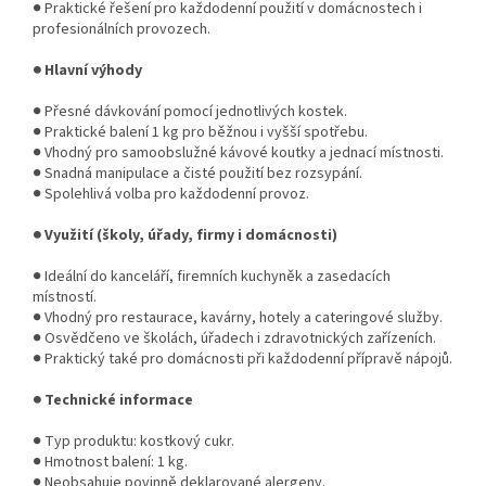
● Praktické řešení pro každodenní použití v domácnostech i
profesionálních provozech.
● Hlavní výhody
● Přesné dávkování pomocí jednotlivých kostek.
● Praktické balení 1 kg pro běžnou i vyšší spotřebu.
● Vhodný pro samoobslužné kávové koutky a jednací místnosti.
● Snadná manipulace a čisté použití bez rozsypání.
● Spolehlivá volba pro každodenní provoz.
● Využití (školy, úřady, firmy i domácnosti)
● Ideální do kanceláří, firemních kuchyněk a zasedacích
místností.
● Vhodný pro restaurace, kavárny, hotely a cateringové služby.
● Osvědčeno ve školách, úřadech i zdravotnických zařízeních.
● Praktický také pro domácnosti při každodenní přípravě nápojů.
● Technické informace
● Typ produktu: kostkový cukr.
● Hmotnost balení: 1 kg.
● Neobsahuje povinně deklarované alergeny.