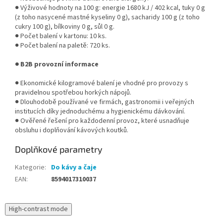
● Výživové hodnoty na 100 g: energie 1680 kJ / 402 kcal, tuky 0 g
(z toho nasycené mastné kyseliny 0 g), sacharidy 100 g (z toho
cukry 100 g), bílkoviny 0 g, sůl 0 g.
● Počet balení v kartonu: 10 ks.
● Počet balení na paletě: 720 ks.
● B2B provozní informace
● Ekonomické kilogramové balení je vhodné pro provozy s
pravidelnou spotřebou horkých nápojů.
● Dlouhodobě používané ve firmách, gastronomii i veřejných
institucích díky jednoduchému a hygienickému dávkování.
● Ověřené řešení pro každodenní provoz, které usnadňuje
obsluhu i doplňování kávových koutků.
Doplňkové parametry
Kategorie
:
Do kávy a čaje
EAN
:
8594017310037
High-contrast mode