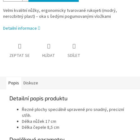
Velmi kvalitní nůžky, ergonomicky tvarované rukojeti (modrý,
nerozbitný plast) – oka s šedými pogumovanými vložkami
Detailní informace
ZEPTAT SE
HLÍDAT
SDÍLET
Popis
Diskuze
Detailní popis produktu
Řezné plochy speciálně upravené pro snadný, precizní
střih.
Délka nůžek 17 cm
Délka čepele 8,5 cm
Doplňkové parametry