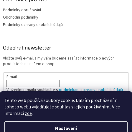
Podmínky doručování
Obchodní podmínky
Podmínky ochrany osobních údajů
Odebírat newsletter
Vložte svůj e-mail a my vám budeme zasílat informace o nových
produktech na našem e-shopu.
E-mail
Vložením e-mailu souhlasíte s
podmínkami ochrany osobních údajů
Tento web používá soubory cookie. Dalším procházením
PŘIHLÁSIT SE
tohoto webu vyjadřujete souhlas s jejich používáním.. Více
informací
zde
.
Nastavení
Vytvořil Shoptet