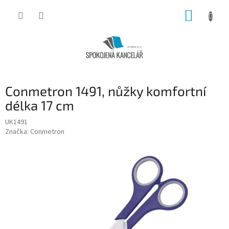
Přejít
NÁKUP
na
obsah
KOŠÍK
Conmetron 1491, nůžky komfortní
délka 17 cm
UK1491
Značka:
Conmetron