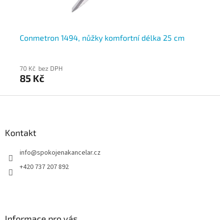
,
Conmetron 1494, nůžky komfortní délka 25 cm
Co
70 Kč bez DPH
57
85 Kč
6
Z
á
p
a
Kontakt
t
info
@
spokojenakancelar.cz
í
+420 737 207 892
Informace pro vás