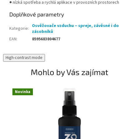
● nízká spotřeba a rychlá aplikace v provozních prostorech
Doplňkové parametry
Osvěžovače vzduchu – spreje, závěsné i do
Kategorie
:
zásobníků
EAN
:
8595683804677
High-contrast mode
Mohlo by Vás zajímat
Novinka
N