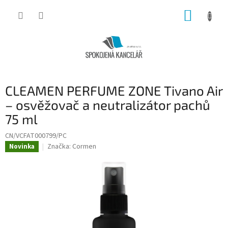
Přejít
NÁKUP
na
obsah
KOŠÍK
CLEAMEN PERFUME ZONE Tivano Air
– osvěžovač a neutralizátor pachů
75 ml
CN/VCFAT000799/PC
Značka:
Cormen
Novinka