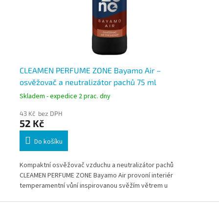
CLEAMEN PERFUME ZONE Bayamo Air –
CL
osvěžovač a neutralizátor pachů 75 ml
ol
Skladem - expedice 2 prac. dny
Skl
43 Kč bez DPH
82
52 Kč
9
Do košíku
Kompaktní osvěžovač vzduchu a neutralizátor pachů
Pro
CLEAMEN PERFUME ZONE Bayamo Air provoní interiér
ZON
 i
temperamentní vůní inspirovanou svěžím větrem u
kou
kubánského pobřeží. Praktické balení je ideální pro
pos
Z
domácnost, kancelář i automobil.
mis
á