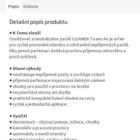
Popis
Diskuze
Detailní popis produktu
●
K čemu slouží
Osvěžovač a neutralizátor pachů CLEAMEN Tivano Air je určen
pro rychlé provonění interiéru a odstranění nepříjemných pachů.
Díky jemné parfemaci dodává prostoru příjemnou atmosféru a
pocit svěžesti.
●
Hlavní výhody
● neutralizuje nepříjemné pachy a osvěžuje vzduch
● příjemná parfemace inspirovaná italským vánkem
● vhodný pro použití v prostoru i na textilie
● nezanechává skvrny ani zbytky
● praktické kompaktní balení vhodné na cesty
● rychlá a jednoduchá aplikace
●
Využití
● domácnosti – obývací pokoje, ložnice, chodby
● kanceláře a pracovní prostory
● automobily a menší interiéry
● textilní čalounění, závěsy a žaluzie