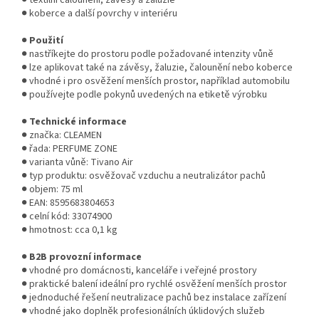
● koberce a další povrchy v interiéru
●
Použití
● nastříkejte do prostoru podle požadované intenzity vůně
● lze aplikovat také na závěsy, žaluzie, čalounění nebo koberce
● vhodné i pro osvěžení menších prostor, například automobilu
● používejte podle pokynů uvedených na etiketě výrobku
●
Technické informace
● značka: CLEAMEN
● řada: PERFUME ZONE
● varianta vůně: Tivano Air
● typ produktu: osvěžovač vzduchu a neutralizátor pachů
● objem: 75 ml
● EAN: 8595683804653
● celní kód: 33074900
● hmotnost: cca 0,1 kg
●
B2B provozní informace
● vhodné pro domácnosti, kanceláře i veřejné prostory
● praktické balení ideální pro rychlé osvěžení menších prostor
● jednoduché řešení neutralizace pachů bez instalace zařízení
● vhodné jako doplněk profesionálních úklidových služeb