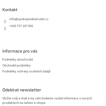
p
a
Kontakt
t
info
@
spokojenakancelar.cz
í
+420 737 207 892
Informace pro vás
Podmínky doručování
Obchodní podmínky
Podmínky ochrany osobních údajů
Odebírat newsletter
Vložte svůj e-mail a my vám budeme zasílat informace o nových
produktech na našem e-shopu.