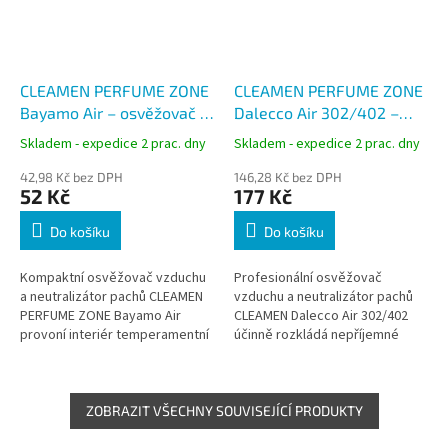
CLEAMEN PERFUME ZONE
CLEAMEN PERFUME ZONE
Bayamo Air – osvěžovač a
Dalecco Air 302/402 –
neutralizátor pachů 75 ml
osvěžovač a neutralizátor
Skladem - expedice 2 prac. dny
Skladem - expedice 2 prac. dny
pachů 550 ml
42,98 Kč bez DPH
146,28 Kč bez DPH
52 Kč
177 Kč
Do košíku
Do košíku
Kompaktní osvěžovač vzduchu
Profesionální osvěžovač
a neutralizátor pachů CLEAMEN
vzduchu a neutralizátor pachů
PERFUME ZONE Bayamo Air
CLEAMEN Dalecco Air 302/402
provoní interiér temperamentní
účinně rozkládá nepříjemné
vůní inspirovanou svěžím
pachy a zanechává
větrem u kubánského pobřeží.
dlouhotrvající svěží vůni.
Praktické...
Koncentrované složení...
ZOBRAZIT VŠECHNY SOUVISEJÍCÍ PRODUKTY