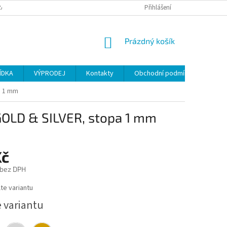
ANY OSOBNÍCH ÚDAJŮ
Přihlášení
NÁKUPNÍ
Prázdný košík
KOŠÍK
ÍDKA
VÝPRODEJ
Kontakty
Obchodní podmínky
a 1 mm
GOLD & SILVER, stopa 1 mm
Kč
 bez DPH
te variantu
e variantu