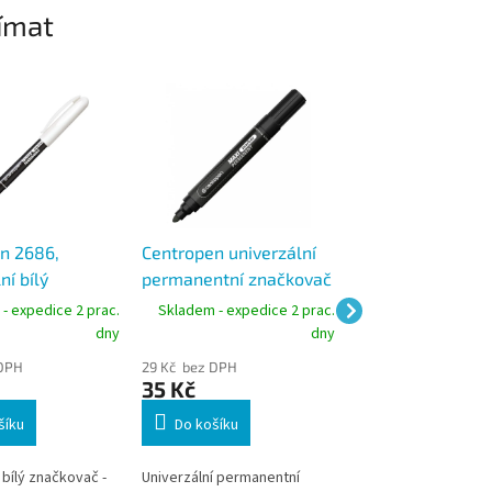
ímat
n 2686,
Centropen univerzální
Centropen popis
ní bílý
permanentní značkovač
permanentní 253
č stopa 1,2
černý 8936, stopa 2-4
4ks, stopa 1 mm
- expedice 2 prac.
Skladem - expedice 2 prac.
Skladem - expedic
mm
dny
dny
 DPH
29 Kč bez DPH
24 Kč bez DPH
35 Kč
29 Kč
šíku
Do košíku
Do košíku
 bílý značkovač -
Univerzální permanentní
Permanentní popiso