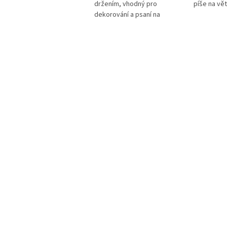
větlých i tmavých papírech.
držením, vhodný pro
píše na vět
hodný na psaní a kreslení,
dekorování a psaní na
ýborný pro pamětní alba a
světlých i tmavých papírech.
běratelské knihy.
Vhodný na psaní a kreslení,
výborný pro pamětní alba a
sběratelské knihy.