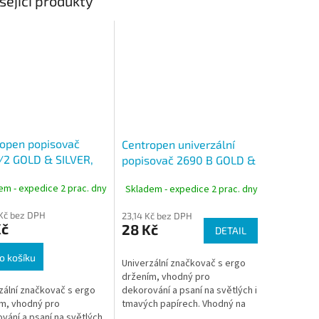
sející produkty
open popisovač
Centropen univerzální
/2 GOLD & SILVER,
popisovač 2690 B GOLD &
 1-3 mm, sada 2 ks
SILVER, stopa 1,5-3 mm
em - expedice 2 prac. dny
Skladem - expedice 2 prac. dny
Kč bez DPH
23,14 Kč bez DPH
Kč
28 Kč
DETAIL
o košíku
Univerzální značkovač s ergo
držením, vhodný pro
dekorování a psaní na světlých i
zální značkovač s ergo
tmavých papírech. Vhodný na
m, vhodný pro
psaní a kreslení, výborný pro
vání a psaní na světlých