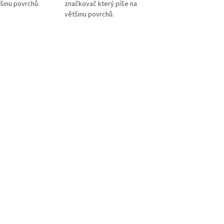
šinu povrchů.
značkovač který píše na
který píše na většin
většinu povrchů.
povrchů. Sada 4ks (