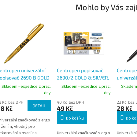
Mohlo by Vás zaj
entropen univerzální
Centropen popisovač
Centrope
opisovač 2690 B GOLD
2690/2 GOLD & SILVER,
univerzál
 SILVER, stopa 1,5-3
stopa 1-3 mm, sada 2 ks
značkova
Skladem - expedice 2 prac.
Skladem - expedice 2 prac.
Skladem 
mm
mm
dny
dny
3 Kč bez DPH
40 Kč bez DPH
23 Kč bez
DETAIL
28 Kč
49 Kč
28 Kč
Do košíku
Do ko
niverzální značkovač s ergo
ržením, vhodný pro
ekorování a psaní na
Univerzální značkovač s ergo
Univerzální