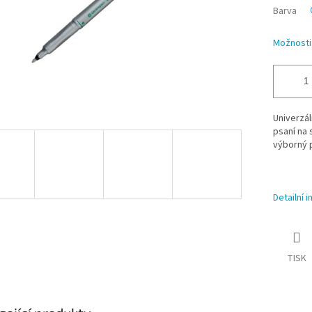
Barva
Možnosti
Univerzál
psaní na 
výborný p
Detailní 
TISK