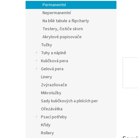
n
Permanentní
e
Nepermanentní
l
Na bílé tabule a flipcharty
Testery, čističe skvrn
Akrylové popisovače
Tužky
Tuhy a náplně
Kuličková pera
Gelová pera
Linery
Zvýrazňovače
Mikrotužky
Sady kuličkových a plnících per
Ořezávátka
Psací potřeby
Křídy
Rollery