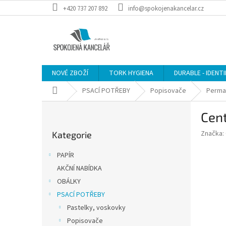
Přejít
+420 737 207 892
info@spokojenakancelar.cz
na
obsah
NOVÉ ZBOŽÍ
TORK HYGIENA
DURABLE - IDENT
Domů
PSACÍ POTŘEBY
Popisovače
Perma
P
Cen
o
Přeskočit
s
Značka:
Kategorie
kategorie
t
r
PAPÍR
a
AKČNÍ NABÍDKA
n
OBÁLKY
n
í
PSACÍ POTŘEBY
p
Pastelky, voskovky
a
Popisovače