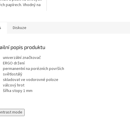
pamětní alba a sběratelské
ých papírech. Vhodný na
knihy.
a kreslení, výborný pro
í alba a sběratelské
.
s
Diskuze
ailní popis produktu
univerzální značkovač
ERGO držení
permanentní na porézních površích
světlostálý
skladovat ve vodorovné poloze
válcový hrot
šířka stopy 1 mm
ontrast mode