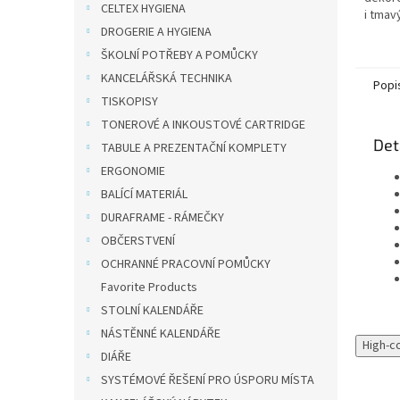
CELTEX HYGIENA
i tmav
DROGERIE A HYGIENA
psaní 
pamětn
ŠKOLNÍ POTŘEBY A POMŮCKY
knihy
KANCELÁŘSKÁ TECHNIKA
Popi
TISKOPISY
TONEROVÉ A INKOUSTOVÉ CARTRIDGE
Det
TABULE A PREZENTAČNÍ KOMPLETY
ERGONOMIE
BALÍCÍ MATERIÁL
DURAFRAME - RÁMEČKY
OBČERSTVENÍ
OCHRANNÉ PRACOVNÍ POMŮCKY
Favorite Products
STOLNÍ KALENDÁŘE
NÁSTĚNNÉ KALENDÁŘE
High-c
DIÁŘE
SYSTÉMOVÉ ŘEŠENÍ PRO ÚSPORU MÍSTA