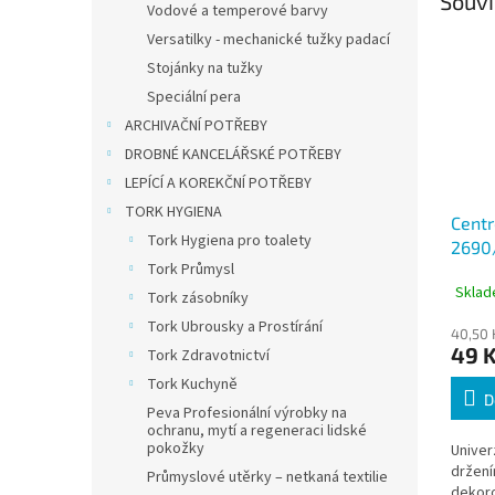
Souvi
Vodové a temperové barvy
Versatilky - mechanické tužky padací
Stojánky na tužky
Speciální pera
ARCHIVAČNÍ POTŘEBY
DROBNÉ KANCELÁŘSKÉ POTŘEBY
LEPÍCÍ A KOREKČNÍ POTŘEBY
TORK HYGIENA
Centr
Tork Hygiena pro toalety
2690
Tork Průmysl
stopa
Sklad
Tork zásobníky
Tork Ubrousky a Prostírání
40,50 
49 
Tork Zdravotnictví
Tork Kuchyně
D
Peva Profesionální výrobky na
ochranu, mytí a regeneraci lidské
pokožky
Univer
držení
Průmyslové utěrky – netkaná textilie
dekoro