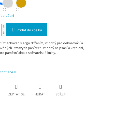
 doručení
Přidat do košíku
ní značkovač s ergo držením, vhodný pro dekorování a
světlých i tmavých papírech.
Vhodný na psaní a kreslení,
ro pamětní alba a sběratelské knihy.
informace
ZEPTAT SE
HLÍDAT
SDÍLET