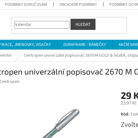
PODMÍNKY DORUČOVÁNÍ
OBCHODNÍ PODMÍNKY
PODMÍNKY OCHR
HLEDAT
IFIKACE, JMENOVKY, VISAČKY
DURAFRAME - RÁMEČKY
AKČNÍ NAB
nentní
Centropen univerzální popisovač 2670 M GOLD & SILVER, stop
tropen univerzální popisovač 2670 M 
Centropen
29 
23,97 Kč
Měrná
Kód:
Zvol
cena:
Zvolt