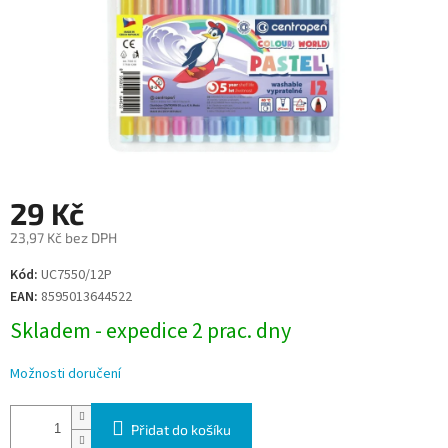
29 Kč
23,97 Kč bez DPH
Měrná
Kód:
UC7550/12P
cena:
EAN:
8595013644522
Skladem - expedice 2 prac. dny
Možnosti doručení
Přidat do košíku