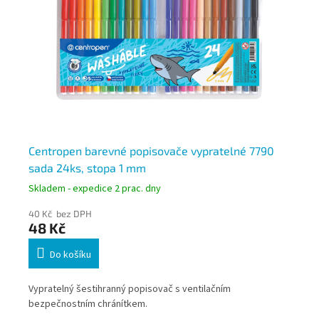
Centropen barevné popisovače vypratelné 7790
Ce
sada 24ks, stopa 1 mm
sa
Skladem - expedice 2 prac. dny
Skl
40 Kč bez DPH
21 
48 Kč
2
Do košíku
Vypratelný šestihranný popisovač s ventilačním
Vyp
bezpečnostním chránítkem.
be