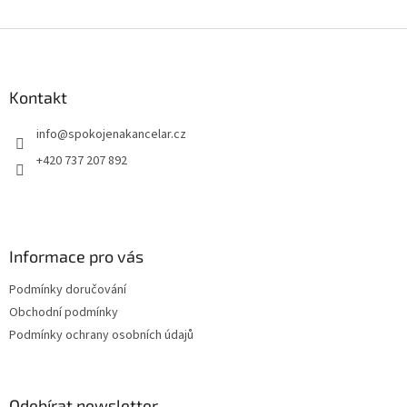
Z
á
p
a
Kontakt
t
info
@
spokojenakancelar.cz
í
+420 737 207 892
Informace pro vás
Podmínky doručování
Obchodní podmínky
Podmínky ochrany osobních údajů
Odebírat newsletter