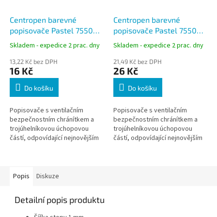
Centropen barevné
Centropen barevné
popisovače Pastel 7550
popisovače Pastel 7550
sada 6ks, stopa 1 mm
sada 10ks, stopa 1 mm
Skladem - expedice 2 prac. dny
Skladem - expedice 2 prac. dny
13,22 Kč bez DPH
21,49 Kč bez DPH
16 Kč
26 Kč
Do košíku
Do košíku
Popisovače s ventilačním
Popisovače s ventilačním
bezpečnostním chránítkem a
bezpečnostním chránítkem a
trojúhelníkovou úchopovou
trojúhelníkovou úchopovou
částí, odpovídající nejnovějším
částí, odpovídající nejnovějším
trendům v ergonomii psaní a
trendům v ergonomii psaní a
kreslení.
kreslení.
Popis
Diskuze
Detailní popis produktu