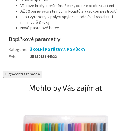
Šířka stopy 1 mm
Válcové hroty o průměru 2 mm, odolné proti zatlačení
Až 30 barev vypratelných inkoustů s vysokou pestrostí
Jsou vyrobeny z polypropylenu a odolávají vyschnutí
minimálně 3 roky.
Nové pastelové barvy
Doplňkové parametry
Kategorie
:
ŠKOLNÍ POTŘEBY A POMŮCKY
EAN
:
8595013644522
High-contrast mode
Mohlo by Vás zajímat