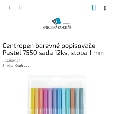
Přejít
NÁKUP
na
obsah
KOŠÍK
Centropen barevné popisovače
Pastel 7550 sada 12ks, stopa 1 mm
UC7550/12P
Značka:
Centropen