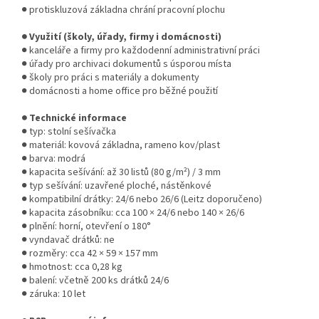
● protiskluzová základna chrání pracovní plochu
● Využití (školy, úřady, firmy i domácnosti)
● kanceláře a firmy pro každodenní administrativní práci
● úřady pro archivaci dokumentů s úsporou místa
● školy pro práci s materiály a dokumenty
● domácnosti a home office pro běžné použití
● Technické informace
● typ: stolní sešívačka
● materiál: kovová základna, rameno kov/plast
● barva: modrá
● kapacita sešívání: až 30 listů (80 g/m²) / 3 mm
● typ sešívání: uzavřené ploché, nástěnkové
● kompatibilní drátky: 24/6 nebo 26/6 (Leitz doporučeno)
● kapacita zásobníku: cca 100 × 24/6 nebo 140 × 26/6
● plnění: horní, otevření o 180°
● vyndavač drátků: ne
● rozměry: cca 42 × 59 × 157 mm
● hmotnost: cca 0,28 kg
● balení: včetně 200 ks drátků 24/6
● záruka: 10 let