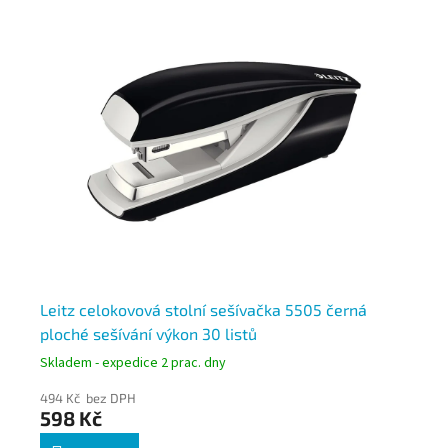
Leitz celokovová stolní sešívačka 5505 černá
Le
ploché sešívání výkon 30 listů
pl
Skladem - expedice 2 prac. dny
Skl
494 Kč bez DPH
72
598 Kč
8