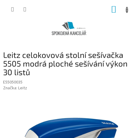
Přejít
NÁKUP
na
obsah
KOŠÍK
Leitz celokovová stolní sešívačka
5505 modrá ploché sešívání výkon
30 listů
E55050035
Značka:
Leitz