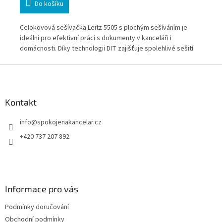
Do košíku
ý
Celokovová sešívačka Leitz 5505 s plochým sešíváním je
Seš
ideální pro efektivní práci s dokumenty v kanceláři i
min
domácnosti. Díky technologii DIT zajišťuje spolehlivé sešití
Zvl
bez zasekávání a zvládne výkon až 30 listů. Ploché sešívání
mís
Z
navíc šetří místo při archivaci dokumentů.
kan
á
p
a
Kontakt
t
info
@
spokojenakancelar.cz
í
+420 737 207 892
Informace pro vás
Podmínky doručování
Obchodní podmínky