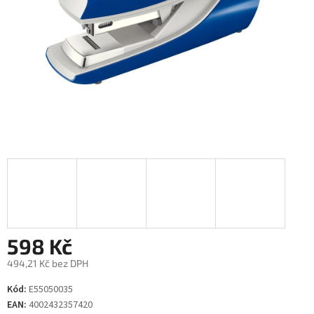
598 Kč
494,21 Kč bez DPH
Měrná
Kód:
E55050035
cena:
EAN:
4002432357420