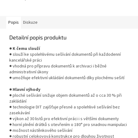
sešívání až do 30 listů papíru (80
g/m²). Zajišťují přesný průnik a...
Popis
Diskuze
Detailní popis produktu
● K čemu slouží
● slouží ke spolehlivému sešívání dokumentů při každodenní
kancelářské práci
● vhodná pro přípravu dokumentů k archivaci i běžné
administrativní úkony
● umožňuje efektivní ukládání dokumentů díky plochému sešití
● Hlavní výhody
● ploché sešívání snižuje objem dokumentů až o cca 30 % při
zakládání
● technologie DIT zajišťuje přesné a spolehlivé sešívání bez
zasekávání
● výkon až 30 listů pro efektivní práci i s většími dokumenty
● horní plnění drátků s otevřením o 180° pro snadnou manipulaci
● možnost nástěnkového sešívání
● robustní celokovová konstrukce pro dlouhou životnost