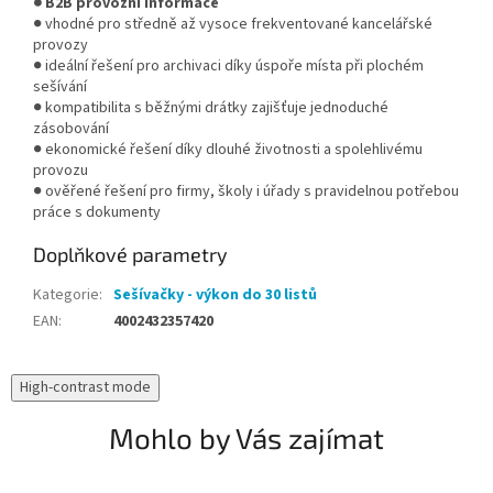
● B2B provozní informace
● vhodné pro středně až vysoce frekventované kancelářské
provozy
● ideální řešení pro archivaci díky úspoře místa při plochém
sešívání
● kompatibilita s běžnými drátky zajišťuje jednoduché
zásobování
● ekonomické řešení díky dlouhé životnosti a spolehlivému
provozu
● ověřené řešení pro firmy, školy i úřady s pravidelnou potřebou
práce s dokumenty
Doplňkové parametry
Kategorie
:
Sešívačky - výkon do 30 listů
EAN
:
4002432357420
High-contrast mode
Mohlo by Vás zajímat