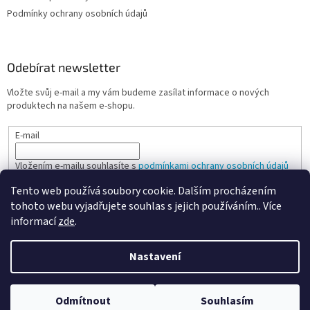
Podmínky ochrany osobních údajů
Odebírat newsletter
Vložte svůj e-mail a my vám budeme zasílat informace o nových
produktech na našem e-shopu.
E-mail
Vložením e-mailu souhlasíte s
podmínkami ochrany osobních údajů
Tento web používá soubory cookie. Dalším procházením
PŘIHLÁSIT SE
tohoto webu vyjadřujete souhlas s jejich používáním.. Více
informací
zde
.
Nastavení
Vytvořil Shoptet
Odmítnout
Souhlasím
Copyright 2026
Spokojená kancelář
. Všechna práva vyhrazena.