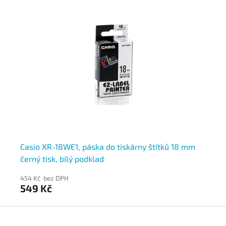
Casio XR-18WE1, páska do tiskárny štítků 18 mm
Ca
černý tisk, bílý podklad
če
454 Kč bez DPH
37
549 Kč
4
Z
á