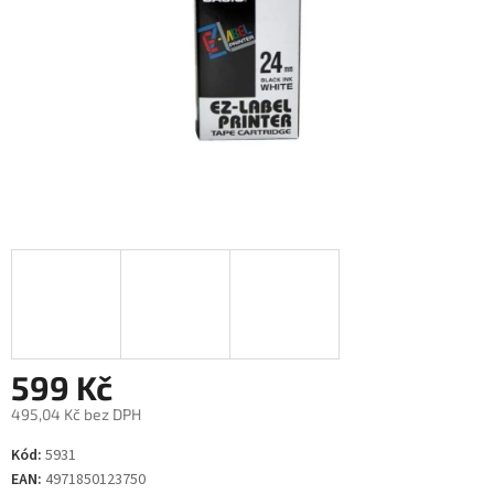
599 Kč
495,04 Kč bez DPH
Měrná
Kód:
5931
cena:
EAN:
4971850123750