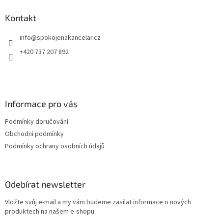
p
a
Kontakt
t
info
@
spokojenakancelar.cz
í
+420 737 207 892
Informace pro vás
Podmínky doručování
Obchodní podmínky
Podmínky ochrany osobních údajů
Odebírat newsletter
Vložte svůj e-mail a my vám budeme zasílat informace o nových
produktech na našem e-shopu.