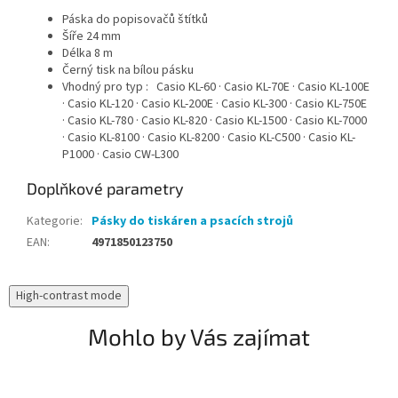
Páska do popisovačů štítků
Šíře 24 mm
Délka 8 m
Černý tisk na bílou pásku
Vhodný pro typ : Casio KL-60 · Casio KL-70E · Casio KL-100E
· Casio KL-120 · Casio KL-200E · Casio KL-300 · Casio KL-750E
· Casio KL-780 · Casio KL-820 · Casio KL-1500 · Casio KL-7000
· Casio KL-8100 · Casio KL-8200 · Casio KL-C500 · Casio KL-
P1000 · Casio CW-L300
Doplňkové parametry
Kategorie
:
Pásky do tiskáren a psacích strojů
EAN
:
4971850123750
High-contrast mode
Mohlo by Vás zajímat