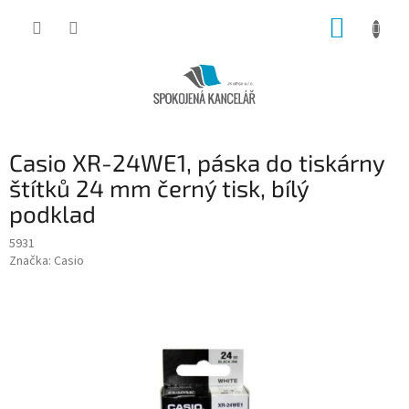
Přejít
NÁKUP
na
obsah
KOŠÍK
Casio XR-24WE1, páska do tiskárny
štítků 24 mm černý tisk, bílý
podklad
5931
Značka:
Casio