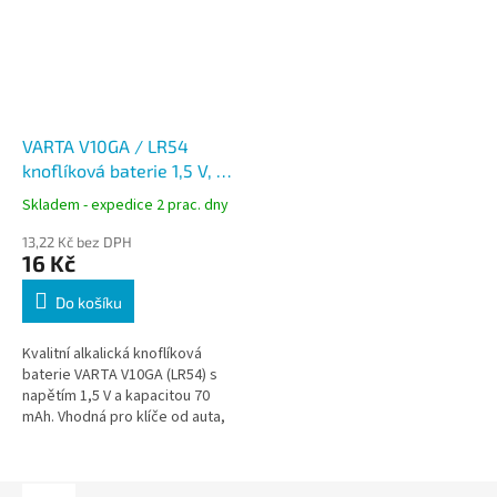
VARTA V10GA / LR54
knoflíková baterie 1,5 V, 70
mAh, alkalická, 1 ks
Skladem - expedice 2 prac. dny
13,22 Kč bez DPH
16 Kč
Do košíku
Kvalitní alkalická knoflíková
baterie VARTA V10GA (LR54) s
napětím 1,5 V a kapacitou 70
mAh. Vhodná pro klíče od auta,
hodinky, kalkulačky a další
drobná elektronická zařízení.