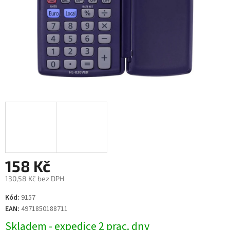
158 Kč
130,58 Kč bez DPH
Měrná
Kód:
9157
cena:
EAN:
4971850188711
Skladem - expedice 2 prac. dny