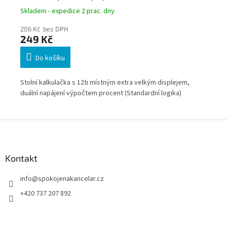
Skladem - expedice 2 prac. dny
Skl
206 Kč bez DPH
23
249 Kč
2
Do košíku
ení,
Stolní kalkulačka s 12ti místným extra velkým displejem,
Sto
duální napájení výpočtem procent (Standardní logika)
nap
př
Z
á
p
a
Kontakt
t
info
@
spokojenakancelar.cz
í
+420 737 207 892