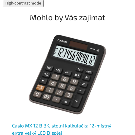
High-contrast mode
Mohlo by Vás zajímat
Casio MX 12 B BK, stolní kalkulačka 12-místný
Ca
extra velký LCD Displej
ve