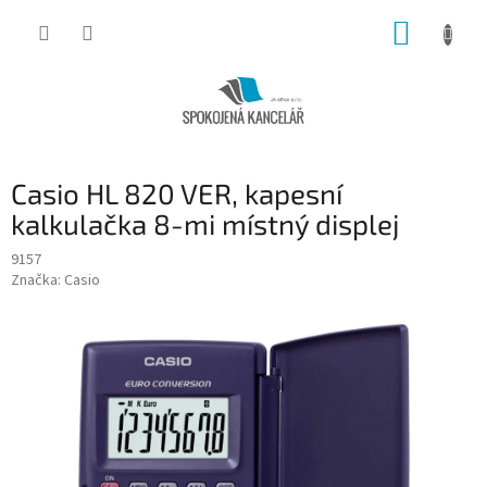
Přejít
NÁKUP
na
obsah
KOŠÍK
Casio HL 820 VER, kapesní
kalkulačka 8-mi místný displej
9157
Značka:
Casio