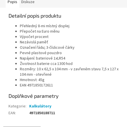
Popis
Diskuze
Detailní popis produktu
Přehledný 8-mi místný displej
Přepočet na Euro měnu
Výpočet procent
Nezávislá paměť
Označení řádu; 3-číslicové čárky
Pevné plastové pouzdro
Napájení: bateriové 1xLR54
Životnost baterie cca 1300 hod
Rozměry: 10 x 62,5 x 104 mm - v zavřeném stavu 7,5 x 127 x
104 mm - otevřené
Hmotnost: 45g
EAN 4971850172611
Doplňkové parametry
Kategorie
:
Kalkulátory
EAN
:
4971850188711