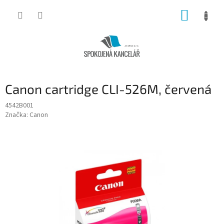
Přejít
NÁKUP
na
obsah
KOŠÍK
Canon cartridge CLI-526M, červená
4542B001
Značka:
Canon