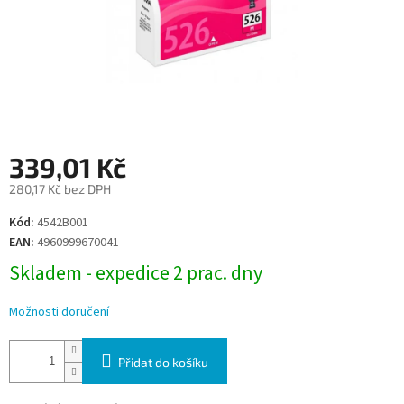
339,01 Kč
280,17 Kč bez DPH
Měrná
Kód:
4542B001
cena:
EAN:
4960999670041
Skladem - expedice 2 prac. dny
Možnosti doručení
Přidat do košíku