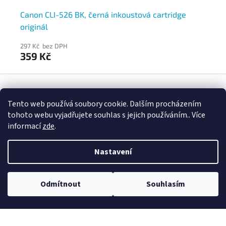
á
Canon CLI-526 BK, černá inkoustová cartridge
In
originál
če
297 Kč bez DPH
33
359 Kč
3
Z
á
p
Tento web používá soubory cookie. Dalším procházením
a
Kontakt
tohoto webu vyjadřujete souhlas s jejich používáním.. Více
t
informací
zde
.
info
@
spokojenakancelar.cz
í
+420 737 207 892
Nastavení
Odmítnout
Souhlasím
Informace pro vás
Podmínky doručování