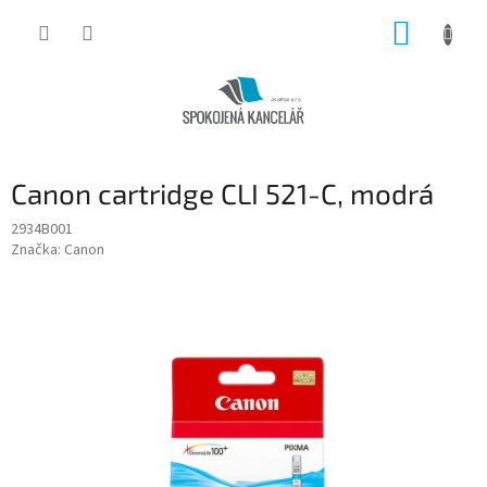
Přejít
NÁKUP
na
obsah
KOŠÍK
Canon cartridge CLI 521-C, modrá
2934B001
Značka:
Canon