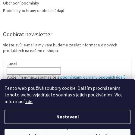
Obchodní podmínky
Podmínky ochrany osobních údajů
Odebírat newsletter
Vložte svůj e-mail a my vám budeme zasílat informace o nových
produktech na našem e-shopu.
E-mail
Vložením e-mailu souhlasíte s
podmínkami ochrany osobních údajů
Tento web používá soubory cookie. Dalším procházením
PŘIHLÁSIT SE
tohoto webu vyjadřujete souhlas s jejich používáním.. Více
informací
zde
.
Nastavení
Vytvořil Shoptet