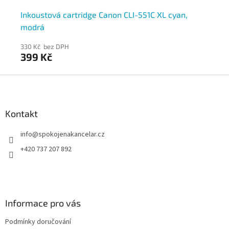
rná
Inkoustová cartridge Canon CLI-551C XL cyan,
Ca
modrá
330 Kč bez DPH
28
399 Kč
3
Z
á
p
a
Kontakt
t
info
@
spokojenakancelar.cz
í
+420 737 207 892
Informace pro vás
Podmínky doručování