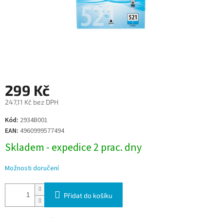
299 Kč
247,11 Kč bez DPH
Měrná
Kód:
2934B001
cena:
EAN:
4960999577494
Skladem - expedice 2 prac. dny
Možnosti doručení
Přidat do košíku