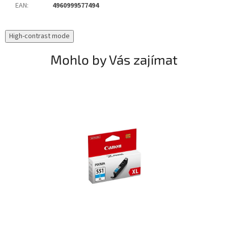
EAN
:
4960999577494
High-contrast mode
Mohlo by Vás zajímat