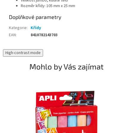
Velikost jumbo, kulaté tělo
Rozměr křídy: 105 mm x 25 mm
Doplňkové parametry
Kategorie
:
Křídy
EAN
:
8410782143703
High-contrast mode
Mohlo by Vás zajímat