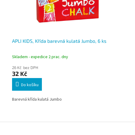
v
APLI KIDS, Křída barevná kulatá Jumbo, 6 ks
AP
Skladem - expedice 2 prac. dny
Skl
26 Kč bez DPH
40
32 Kč
4
Do košíku
2
Barevná křída kulatá Jumbo
Bíl
Z
á