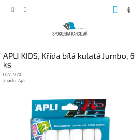
Přejít
NÁKUP
na
obsah
KOŠÍK
APLI KIDS, Křída bílá kulatá Jumbo, 6
ks
LCA14370
Značka:
Apli