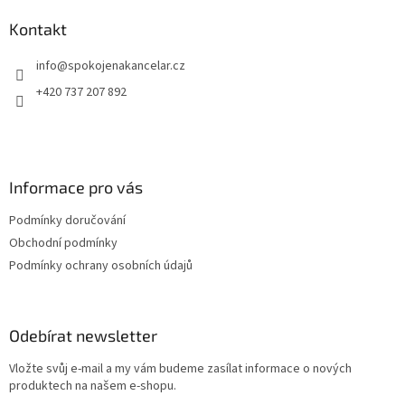
p
a
Kontakt
t
info
@
spokojenakancelar.cz
í
+420 737 207 892
Informace pro vás
Podmínky doručování
Obchodní podmínky
Podmínky ochrany osobních údajů
Odebírat newsletter
Vložte svůj e-mail a my vám budeme zasílat informace o nových
produktech na našem e-shopu.