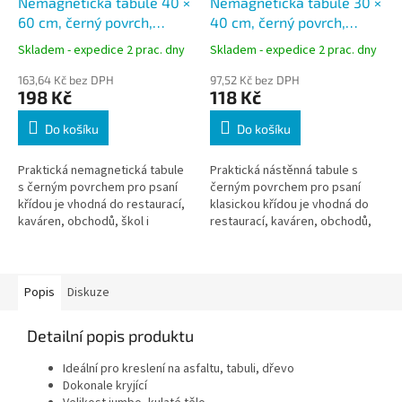
Nemagnetická tabule 40 ×
Nemagnetická tabule 30 ×
60 cm, černý povrch,
40 cm, černý povrch,
dřevěný rám
dřevěný rám
Skladem - expedice 2 prac. dny
Skladem - expedice 2 prac. dny
163,64 Kč bez DPH
97,52 Kč bez DPH
198 Kč
118 Kč
Do košíku
Do košíku
Praktická nemagnetická tabule
Praktická nástěnná tabule s
s černým povrchem pro psaní
černým povrchem pro psaní
křídou je vhodná do restaurací,
klasickou křídou je vhodná do
kaváren, obchodů, škol i
restaurací, kaváren, obchodů,
domácností. Díky dřevěnému
škol i domácností. Díky
rámu, snadno čistitelnému
dřevěnému rámu, snadno
povrchu a...
omyvatelnému...
Popis
Diskuze
Detailní popis produktu
Ideální pro kreslení na asfaltu, tabuli, dřevo
Dokonale kryjící