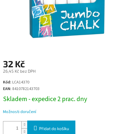
32 Kč
26,45 Kč bez DPH
Měrná
Kód:
LCA14370
cena:
EAN:
8410782143703
Skladem - expedice 2 prac. dny
Možnosti doručení
Přidat do košíku