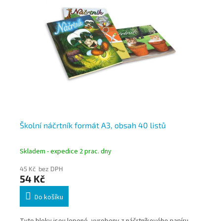
Školní náčrtník formát A3, obsah 40 listů
Sk
Skladem - expedice 2 prac. dny
Skl
45 Kč bez DPH
74
54 Kč
8
Do košíku
Tyto bloky jsou lepené, vyrobeny z náčrtníkového papíru
Čer