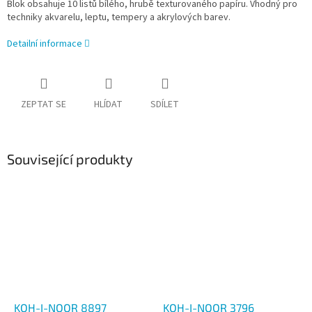
Blok obsahuje 10 listů bílého, hrubě texturovaného papíru. Vhodný pro
techniky akvarelu, leptu, tempery a akrylových barev.
Detailní informace
ZEPTAT SE
HLÍDAT
SDÍLET
Související produkty
KOH-I-NOOR 8897
KOH-I-NOOR 3796