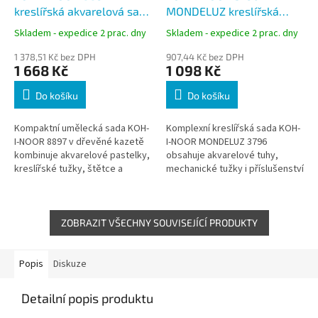
kreslířská akvarelová sada
MONDELUZ kreslířská
v dřevěné kazetě
akvarelová souprava,
Skladem - expedice 2 prac. dny
Skladem - expedice 2 prac. dny
kovová kazeta
1 378,51 Kč bez DPH
907,44 Kč bez DPH
1 668 Kč
1 098 Kč
Do košíku
Do košíku
Kompaktní umělecká sada KOH-
Komplexní kreslířská sada KOH-
I-NOOR 8897 v dřevěné kazetě
I-NOOR MONDELUZ 3796
kombinuje akvarelové pastelky,
obsahuje akvarelové tuhy,
kreslířské tužky, štětce a
mechanické tužky i příslušenství
doplňky. Umožňuje klasickou
pro kombinaci kresby a malby.
kresbu i akvarelovou techniku
Umožňuje práci za sucha i s
v...
vodou pro...
ZOBRAZIT VŠECHNY SOUVISEJÍCÍ PRODUKTY
Popis
Diskuze
Detailní popis produktu