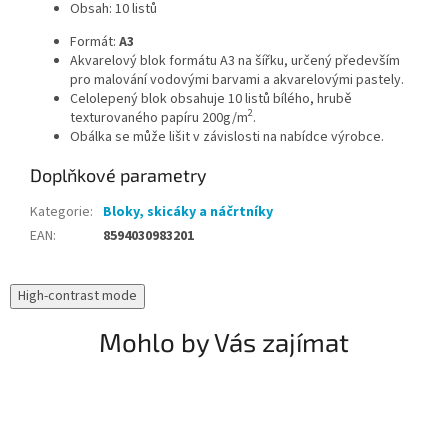
Obsah: 10 listů
Formát:
A3
Akvarelový blok formátu A3 na šířku, určený především
pro malování vodovými barvami a akvarelovými pastely.
Celolepený blok obsahuje 10 listů bílého, hrubě
2
texturovaného papíru 200g/m
.
Obálka se může lišit v závislosti na nabídce výrobce.
Doplňkové parametry
Kategorie
:
Bloky, skicáky a náčrtníky
EAN
:
8594030983201
High-contrast mode
Mohlo by Vás zajímat