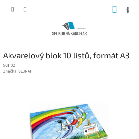
Přejít
NÁKUP
na
obsah
KOŠÍK
Akvarelový blok 10 listů, formát A3
501.02
Značka:
SLUNAP