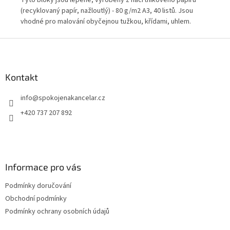
(recyklovaný papír, nažloutlý) - 80 g/m2 A3, 40 listů. Jsou
vhodné pro malování obyčejnou tužkou, křídami, uhlem.
Barva obálky dle momentálního stavu skladových zásob.
Z
á
p
a
Kontakt
t
info
@
spokojenakancelar.cz
í
+420 737 207 892
Informace pro vás
Podmínky doručování
Obchodní podmínky
Podmínky ochrany osobních údajů