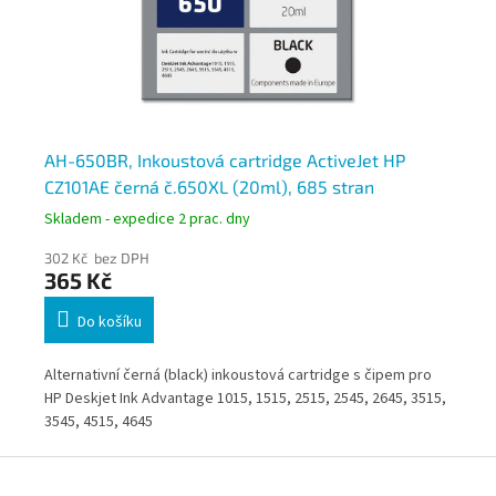
AH-650BR, Inkoustová cartridge ActiveJet HP
AH
CZ101AE černá č.650XL (20ml), 685 stran
CC
Skladem - expedice 2 prac. dny
Skl
302 Kč bez DPH
38
365 Kč
4
Do košíku
o
Alternativní černá (black) inkoustová cartridge s čipem pro
Alt
HP Deskjet Ink Advantage 1015, 1515, 2515, 2545, 2645, 3515,
3545, 4515, 4645
Z
á