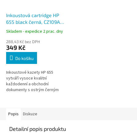
Inkoustová cartridge HP
655 black černá, CZ109AE
(14ml)
Skladem - expedice 2 prac. dny
288,43 Kč bez DPH
349 Kč
Do košíku
Inkoustové kazety HP 655
vytváří vysoce kvalitní
každodenní a obchodní
dokumenty s ostrým černým
textem a ostrou grafikou
odolnou proti vodě, rozmazání
a vyblednutí.
Popis
Diskuze
Detailní popis produktu