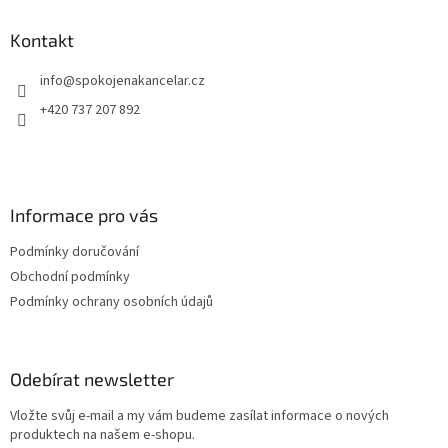
p
a
Kontakt
t
info
@
spokojenakancelar.cz
í
+420 737 207 892
Informace pro vás
Podmínky doručování
Obchodní podmínky
Podmínky ochrany osobních údajů
Odebírat newsletter
Vložte svůj e-mail a my vám budeme zasílat informace o nových
produktech na našem e-shopu.