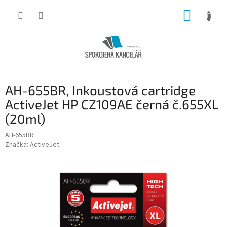
Přejít
NÁKUP
na
obsah
KOŠÍK
AH-655BR, Inkoustová cartridge
ActiveJet HP CZ109AE černá č.655XL
(20ml)
AH-655BR
Značka:
ActiveJet